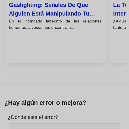
Gaslighting: Señales De Que
La Té
Alguien Está Manipulando Tu
Inter
En el intrincado laberinto de las relaciones
¿Alguna 
Percepción De La Realidad
Dejar
humanas, a veces nos encontram...
tanto ale
¿Hay algún error o mejora?
¿Dónde está el error?