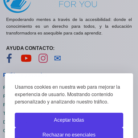
Empoderando mentes a través de la accesibilidad: donde el
conocimiento es un derecho para todos, y la educación
transformadora es asequible para cada aprendiz.
AYUDA CONTACTO:
Visítanos en Facebook
Visítanos en YouTube
Visítanos en Instagram
Contáctanos
✉
Políticas generales
Usamos cookies en nuestra web para mejorar la
Políticas de privacidad
experiencia de usuario. Mostrando contenido
Políticas de cookies
personalizado y analizando nuestro tráfico.
Políticas de reembolsos
Términos y condiciones
Aceptar todas
Darse de baja
Configuración cookies
Rechazar no esenciales