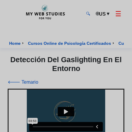
☰
🌐
▼
US
🔍
MyWebStudies - Página de inicio
›
›
Home
Cursos Online de Psicología Certificados
Curso 
Detección Del Gaslighting En El
Entorno
🡐 Temario