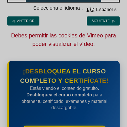
Selecciona el idioma :
🇪🇸 Español
˄
◁ ANTERIOR
SIGUIENTE ▷
Debes permitir las cookies de Vimeo para
poder visualizar el vídeo.
¡DESBLOQUEA EL CURSO
COMPLETO Y CERTIFÍCATE!
Estás viendo el contenido gratuito.
Desbloquea el curso completo
para
obtener tu certificado, exámenes y material
descargable.