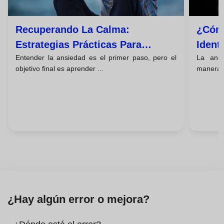
Recuperando La Calma:
¿cómo
Estrategias Prácticas Para
Ident
Entender la ansiedad es el primer paso, pero el
La ans
Gestionar La Ansiedad
Mente
objetivo final es aprender ...
manera; 
Comp
¿Hay algún error o mejora?