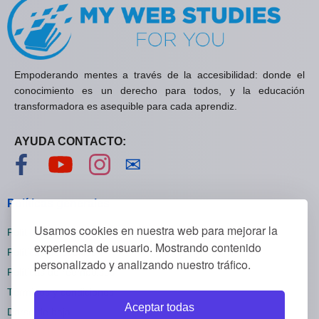
Empoderando mentes a través de la accesibilidad: donde el
conocimiento es un derecho para todos, y la educación
transformadora es asequible para cada aprendiz.
AYUDA CONTACTO:
Visítanos en Facebook
Visítanos en YouTube
Visítanos en Instagram
Contáctanos
✉
Políticas generales
Usamos cookies en nuestra web para mejorar la
Políticas de privacidad
experiencia de usuario. Mostrando contenido
Políticas de cookies
personalizado y analizando nuestro tráfico.
Políticas de reembolsos
Términos y condiciones
Aceptar todas
Darse de baja