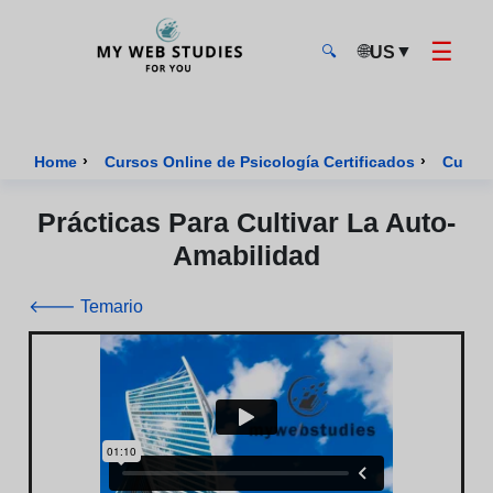
☰
🌐
▼
US
🔍
MyWebStudies - Página de inicio
›
›
Home
Cursos Online de Psicología Certificados
Curso 
Prácticas Para Cultivar La Auto-
Amabilidad
🡐 Temario