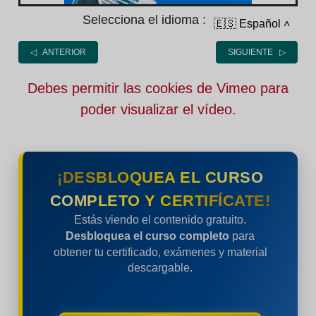
Selecciona el idioma :
🇪🇸 Español
˄
◁ ANTERIOR
SIGUIENTE ▷
Debes permitir las cookies de Vimeo para
poder visualizar el vídeo.
¡DESBLOQUEA EL CURSO
COMPLETO Y CERTIFÍCATE!
Estás viendo el contenido gratuito.
Desbloquea el curso completo
para
obtener tu certificado, exámenes y material
descargable.