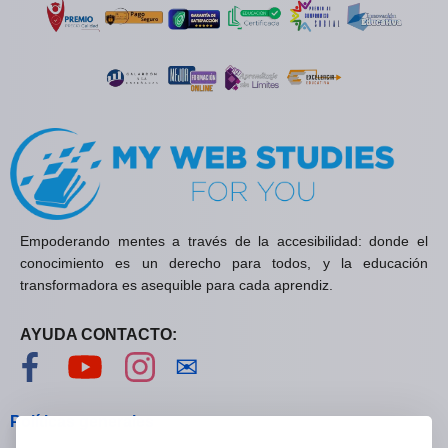
Empoderando mentes a través de la accesibilidad: donde el
conocimiento es un derecho para todos, y la educación
transformadora es asequible para cada aprendiz.
AYUDA CONTACTO:
Visítanos en Facebook
Visítanos en YouTube
Visítanos en Instagram
Contáctanos
✉
Políticas generales