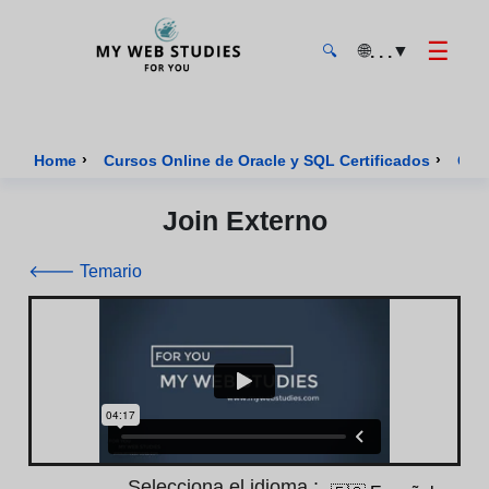
☰
🌐
▼
. . .
🔍
MyWebStudies - Página de inicio
›
›
Home
Cursos Online de Oracle y SQL Certificados
Cur
Join Externo
🡐 Temario
Selecciona el idioma :