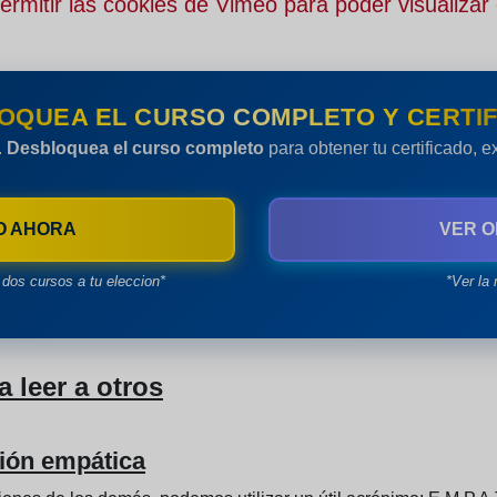
rmitir las cookies de Vimeo para poder visualizar 
OQUEA EL CURSO COMPLETO Y CERTIF
.
Desbloquea el curso completo
para obtener tu certificado, 
O AHORA
VER O
dos cursos a tu eleccion*
*Ver la 
a leer a otros
ión empática