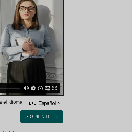
 el idioma :
🇪🇸 Español
˄
SIGUIENTE ▷