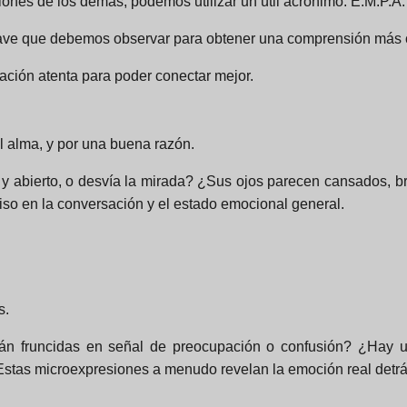
ones de los demás, podemos utilizar un útil acrónimo: E.M.P.A.
clave que debemos observar para obtener una comprensión más c
vación atenta para poder conectar mejor.
 alma, y por una buena razón.
 abierto, o desvía la mirada? ¿Sus ojos parecen cansados, bril
miso en la conversación y el estado emocional general.
s.
án fruncidas en señal de preocupación o confusión? ¿Hay u
 Estas microexpresiones a menudo revelan la emoción real detrá