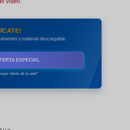
el vídeo.
ÍCATE!
exámenes y material descargable.
FERTA ESPECIAL
mejor oferta de la web*