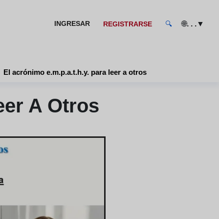
🌐
▼
INGRESAR
. . .
REGISTRARSE
🔍
El acrónimo e.m.p.a.t.h.y. para leer a otros
eer A Otros