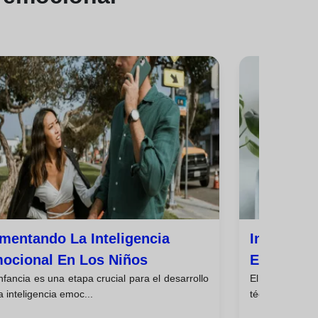
mentando La Inteligencia
Inteligen
ocional En Los Niños
Entorno L
nfancia es una etapa crucial para el desarrollo
El entorno la
a inteligencia emoc...
técnicas y cogni