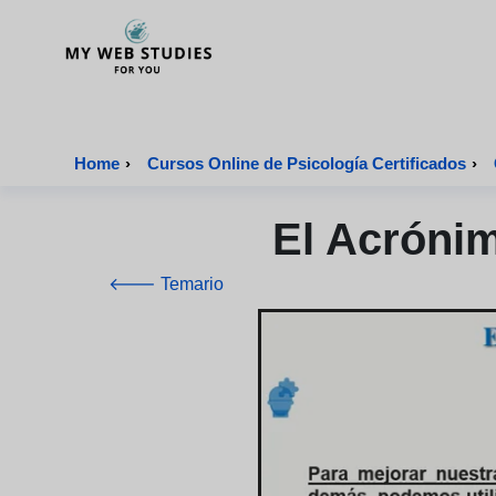
MyWebStudies - Página de inicio
Home
›
Cursos Online de Psicología Certificados
›
El Acrónim
🡐 Temario