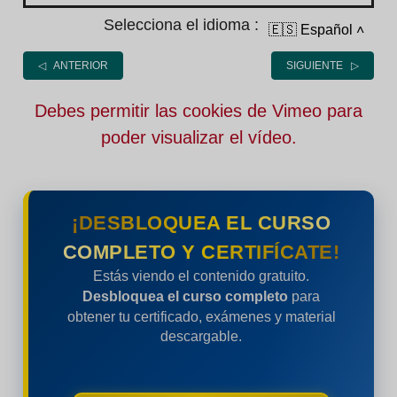
Selecciona el idioma :
🇪🇸 Español
˄
◁ ANTERIOR
SIGUIENTE ▷
Debes permitir las cookies de Vimeo para
poder visualizar el vídeo.
¡DESBLOQUEA EL CURSO
COMPLETO Y CERTIFÍCATE!
Estás viendo el contenido gratuito.
Desbloquea el curso completo
para
obtener tu certificado, exámenes y material
descargable.