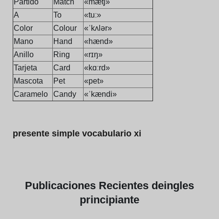
Partido
Match
«mætʃ»
A
To
«tuː»
Color
Colour
«ˈkʌlər»
Mano
Hand
«hænd»
Anillo
Ring
«rɪŋ»
Tarjeta
Card
«kɑːrd»
Mascota
Pet
«pet»
Caramelo
Candy
«ˈkændi»
presente simple vocabulario xi
Publicaciones
Recientes de
ingles
principiante