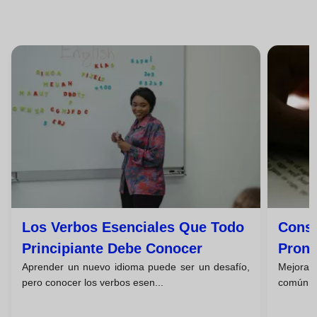
Los Verbos Esenciales Que Todo
Conse
Principiante Debe Conocer
Pronu
Aprender un nuevo idioma puede ser un desafío,
Mejorar 
pero conocer los verbos esen...
común p