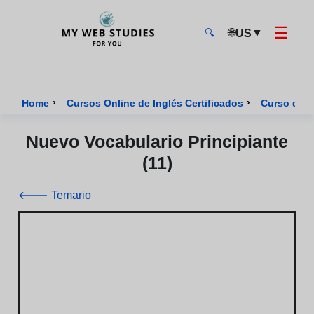
☰
🌐
▼
US
🔍
MyWebStudies - Página de inicio
›
›
Home
Cursos Online de Inglés Certificados
Curso de I
Nuevo Vocabulario Principiante
(11)
🡐 Temario