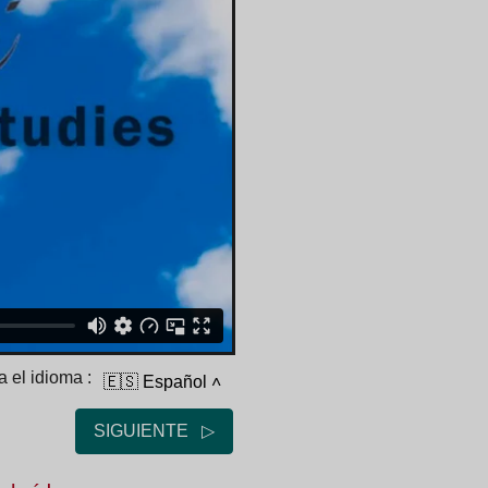
 el idioma :
🇪🇸 Español
˄
SIGUIENTE ▷