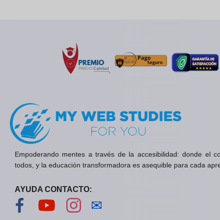
Empoderando mentes a través de la accesibilidad: donde el c
todos, y la educación transformadora es asequible para cada apr
AYUDA CONTACTO:
Visítanos en Facebook
Visítanos en YouTube
Visítanos en Instagram
Contáctanos
✉