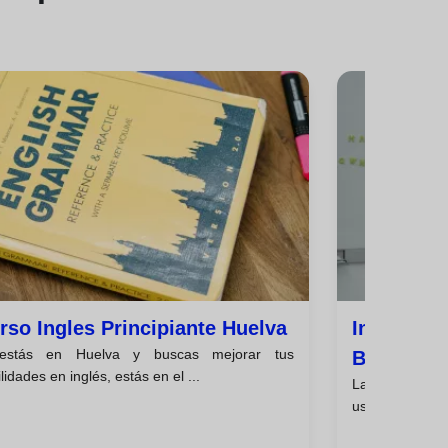
rso Ingles Principiante Huelva
Introducc
estás en Huelva y buscas mejorar tus
Básica En
lidades en inglés, estás en el ...
La gramática e
uso de una leng