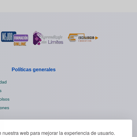
Políticas generales
idad
s
olsos
iones
ies
nuestra web para mejorar la experiencia de usuario.