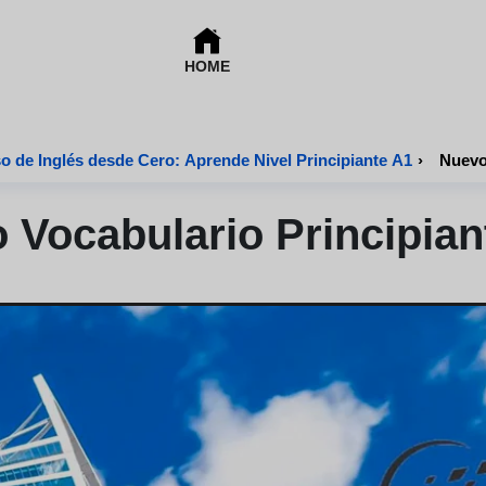
HOME
o de Inglés desde Cero: Aprende Nivel Principiante A1
›
Nuevo 
 Vocabulario Principiant