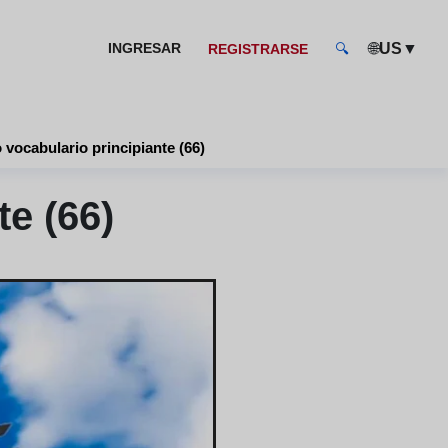
🌐
▼
INGRESAR
US
REGISTRARSE
🔍
vocabulario principiante (66)
e (66)