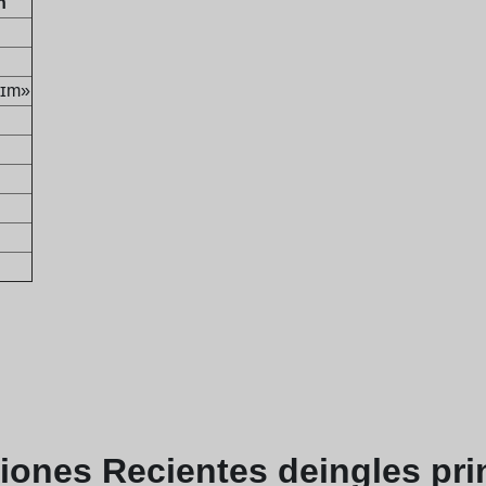
n
aɪm»
ciones
Recientes de
ingles pri