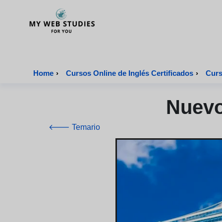
MyWebStudies - Página de inicio
Home
›
Cursos Online de Inglés Certificados
›
Curs
Nuevo
🡐 Temario