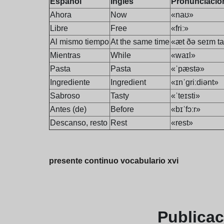
Español
Inglés
Pronunciació
Ahora
Now
«naʊ»
Libre
Free
«friː»
Al mismo tiempo
At the same time
«æt ðə seɪm t
Mientras
While
«waɪl»
Pasta
Pasta
«ˈpæstə»
Ingrediente
Ingredient
«ɪnˈɡriːdiənt»
Sabroso
Tasty
«ˈteɪsti»
Antes (de)
Before
«bɪˈfɔːr»
Descanso, resto
Rest
«rest»
presente continuo vocabulario xvi
Publica