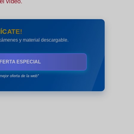
el vídeo.
ÍCATE!
exámenes y material descargable.
FERTA ESPECIAL
mejor oferta de la web*