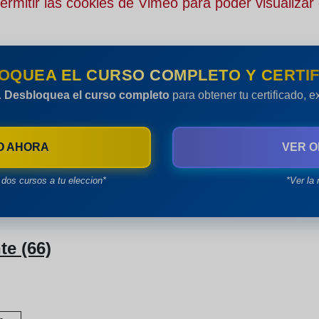
rmitir las cookies de Vimeo para poder visualizar 
OQUEA EL CURSO COMPLETO Y CERTIF
.
Desbloquea el curso completo
para obtener tu certificado, 
O AHORA
VER O
dos cursos a tu eleccion*
*Ver la 
e (66)