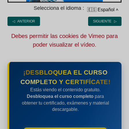
Selecciona el idioma :
🇪🇸 Español
˄
◁ ANTERIOR
SIGUIENTE ▷
Debes permitir las cookies de Vimeo para
poder visualizar el vídeo.
¡DESBLOQUEA EL CURSO
COMPLETO Y CERTIFÍCATE!
Estás viendo el contenido gratuito.
Desbloquea el curso completo
para
obtener tu certificado, exámenes y material
descargable.