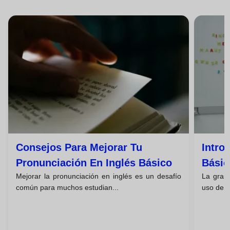
Consejos Para Mejorar Tu
Intro
Pronunciación En Inglés Básico
Básic
Mejorar la pronunciación en inglés es un desafío
La gramá
común para muchos estudian...
uso de u