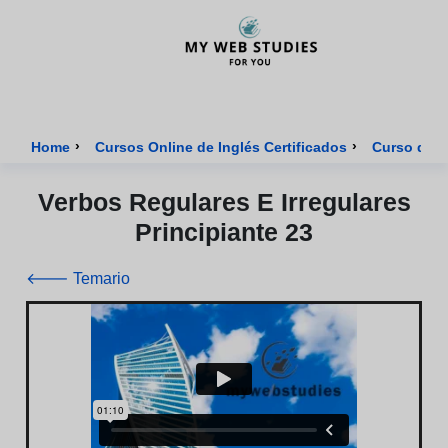
MyWebStudies - Página de inicio
›
›
Home
Cursos Online de Inglés Certificados
Curso de I
Verbos Regulares E Irregulares
Principiante 23
🡐 Temario