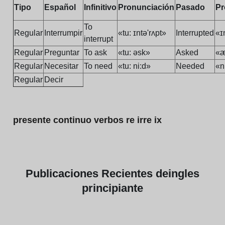
Tipo
Español
Infinitivo
Pronunciación
Pasado
Pr
To
Regular
Interrumpir
«tu: ɪntə'rʌpt»
Interrupted
«ɪ
interrupt
Regular
Preguntar
To ask
«tu: əsk»
Asked
«æ
Regular
Necesitar
To need
«tu: ni:d»
Needed
«n
Regular
Decir
presente continuo verbos re irre ix
Publicaciones
Recientes de
ingles
principiante