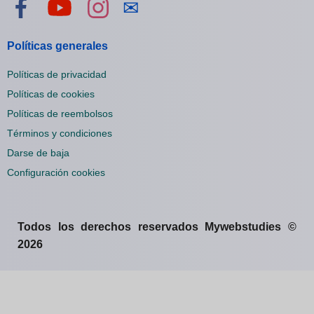
Visítanos en Facebook
Visítanos en YouTube
Visítanos en Instagram
Contáctanos
✉
Políticas generales
Políticas de privacidad
Políticas de cookies
Políticas de reembolsos
Términos y condiciones
Darse de baja
Configuración cookies
Todos los derechos reservados Mywebstudies ©
2026