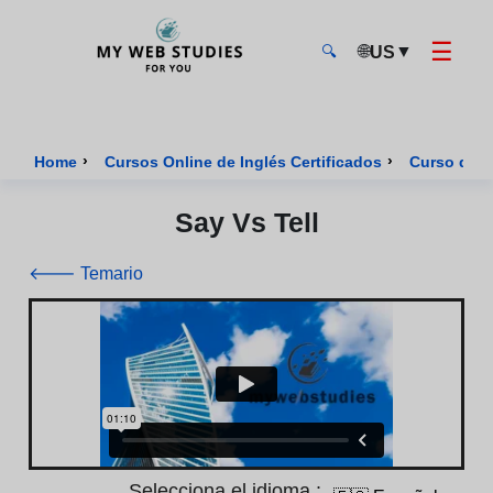
☰
🌐
▼
US
🔍
MyWebStudies - Página de inicio
›
›
Home
Cursos Online de Inglés Certificados
Curso de I
Say Vs Tell
🡐 Temario
Selecciona el idioma :