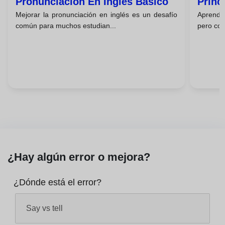
Pronunciación En Inglés Básico
Princ
Mejorar la pronunciación en inglés es un desafío
Aprende
común para muchos estudian...
pero con
¿Hay algún error o mejora?
¿Dónde está el error?