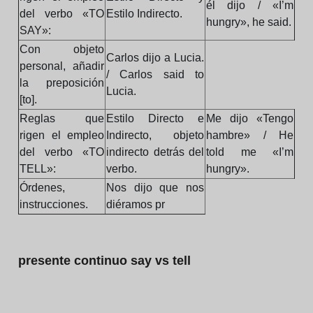
él dijo / «I’m
del verbo «TO
Estilo Indirecto.
hungry», he said.
SAY»:
Con objeto
Carlos dijo a Lucia.
personal, añadir
/ Carlos said to
la preposición
Lucia.
[to].
Reglas que
Estilo Directo e
Me dijo «Tengo
rigen el empleo
Indirecto, objeto
hambre» / He
del verbo «TO
indirecto detrás del
told me «I’m
TELL»:
verbo.
hungry».
Órdenes,
Nos dijo que nos
instrucciones.
diéramos pr
presente continuo say vs tell