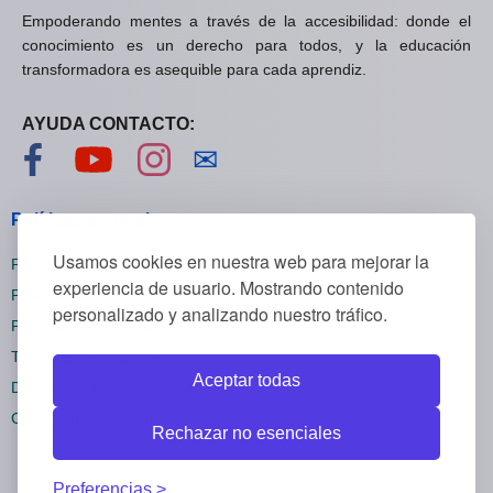
Empoderando mentes a través de la accesibilidad: donde el
conocimiento es un derecho para todos, y la educación
transformadora es asequible para cada aprendiz.
AYUDA CONTACTO:
Visítanos en Facebook
Visítanos en YouTube
Visítanos en Instagram
Contáctanos
✉
Políticas generales
Usamos cookies en nuestra web para mejorar la
Políticas de privacidad
experiencia de usuario. Mostrando contenido
Políticas de cookies
personalizado y analizando nuestro tráfico.
Políticas de reembolsos
Términos y condiciones
Aceptar todas
Darse de baja
Configuración cookies
Rechazar no esenciales
Preferencias.