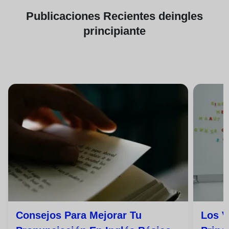
Publicaciones
Recientes de
ingles
principiante
Consejos Para Mejorar Tu
Los V