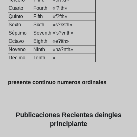
Cuarto
Fourth
«f?:th»
Quinto
Fifth
«f?fth»
Sexto
Sixth
«s?ksth»
Séptimo
Seventh
«'s?vnth»
Octavo
Eighth
«e?tth»
Noveno
Ninth
«na?nth»
Decimo
Tenth
«
presente continuo numeros ordinales
Publicaciones
Recientes de
ingles
principiante