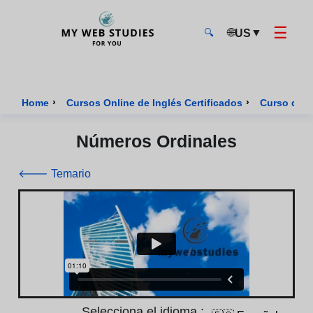
☰
🌐
▼
US
🔍
MyWebStudies - Página de inicio
›
›
Home
Cursos Online de Inglés Certificados
Curso de I
Números Ordinales
🡐 Temario
Selecciona el idioma :