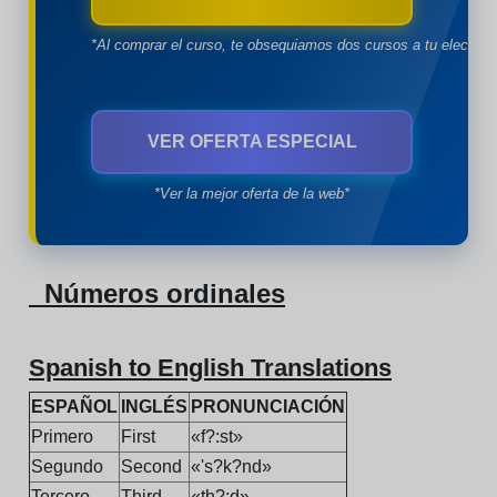
*Al comprar el curso, te obsequiamos dos cursos a tu eleccion
VER OFERTA ESPECIAL
*Ver la mejor oferta de la web*
Números ordinales
Spanish to English Translations
ESPAÑOL
INGLÉS
PRONUNCIACIÓN
Primero
First
«f?:st»
Segundo
Second
«'s?k?nd»
Tercero
Third
«th?:d»