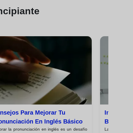
ncipiante
nsejos Para Mejorar Tu
Introducc
onunciación En Inglés Básico
Básica En
orar la pronunciación en inglés es un desafío
La gramática e