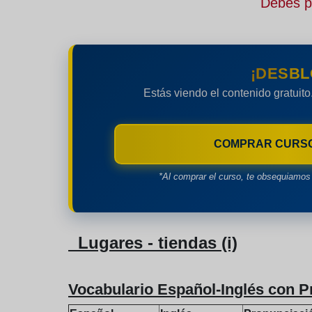
Debes pe
¡DESBL
Estás viendo el contenido gratuito
COMPRAR CURS
*Al comprar el curso, te obsequiamos 
Lugares - tiendas (i)
Vocabulario Español-Inglés con P