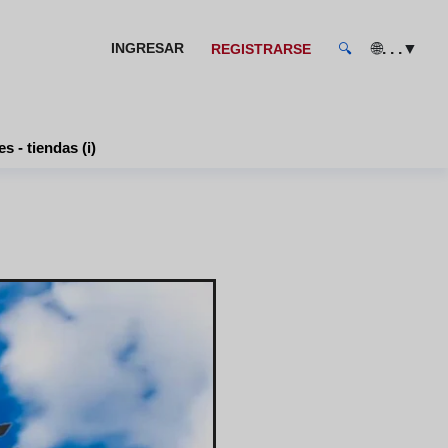
🌐
▼
INGRESAR
. . .
REGISTRARSE
🔍
s - tiendas (i)