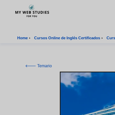
MyWebStudies - Página de inicio
Home
›
Cursos Online de Inglés Certificados
›
Curs
🡐 Temario