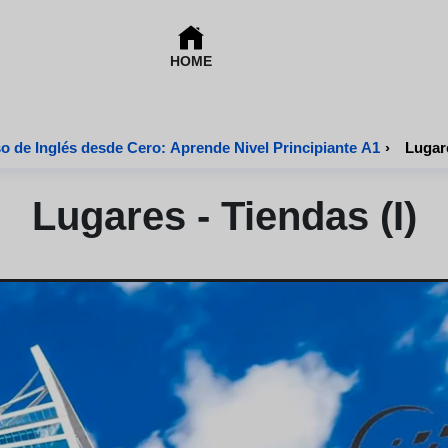
HOME
o de Inglés desde Cero: Aprende Nivel Principiante A1
›
Lugare
Lugares - Tiendas (i)