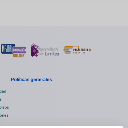
Políticas generales
idad
s
olsos
iones