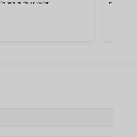
ún para muchos estudian...
uso de una leng