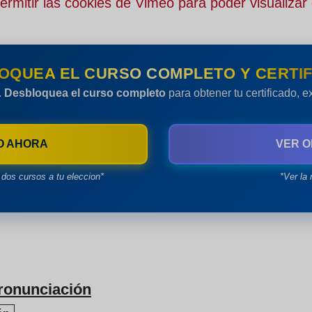
rmitir las cookies de Vimeo para poder visualizar 
OQUEA EL CURSO COMPLETO Y CERTIF
.
Desbloquea el curso completo
para obtener tu certificado, 
O AHORA
VER O
dos cursos a tu eleccion*
*Ver la 
ronunciación