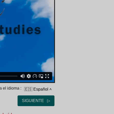
 el idioma :
🇪🇸 Español
˄
SIGUIENTE ▷