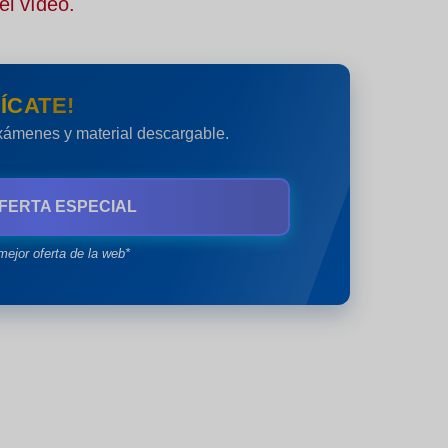
el vídeo.
ÍCATE!
exámenes y material descargable.
FERTA ESPECIAL
mejor oferta de la web*