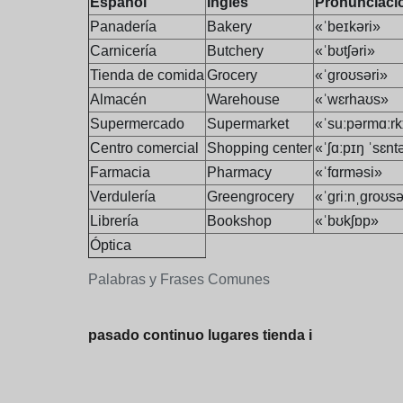
Español
Inglés
Pronunciaci
Panadería
Bakery
«ˈbeɪkəri»
Carnicería
Butchery
«ˈbʊtʃəri»
Tienda de comida
Grocery
«ˈɡroʊsəri»
Almacén
Warehouse
«ˈwɛrhaʊs»
Supermercado
Supermarket
«ˈsuːpərmɑːrk
Centro comercial
Shopping center
«ˈʃɑːpɪŋ ˈsɛnt
Farmacia
Pharmacy
«ˈfɑrməsi»
Verdulería
Greengrocery
«ˈɡriːnˌɡroʊsə
Librería
Bookshop
«ˈbʊkʃɒp»
Óptica
Palabras y Frases Comunes
pasado continuo lugares tienda i