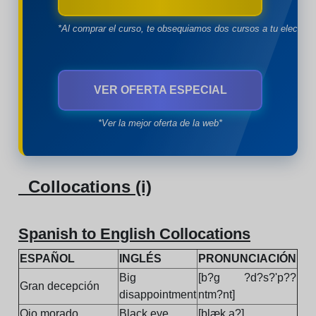
*Al comprar el curso, te obsequiamos dos cursos a tu eleccion
VER OFERTA ESPECIAL
*Ver la mejor oferta de la web*
Collocations (i)
Spanish to English Collocations
ESPAÑOL
INGLÉS
PRONUNCIACIÓN
Big
[b?g ?d?s?'p??
Gran decepción
disappointment
ntm?nt]
Ojo morado
Black eye
[blæk a?]