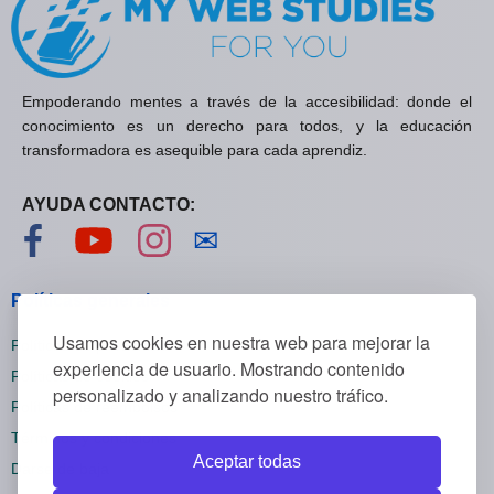
Empoderando mentes a través de la accesibilidad: donde el
conocimiento es un derecho para todos, y la educación
transformadora es asequible para cada aprendiz.
AYUDA CONTACTO:
Visítanos en Facebook
Visítanos en YouTube
Visítanos en Instagram
Contáctanos
✉
Políticas generales
Usamos cookies en nuestra web para mejorar la
Políticas de privacidad
experiencia de usuario. Mostrando contenido
Políticas de cookies
personalizado y analizando nuestro tráfico.
Políticas de reembolsos
Términos y condiciones
Aceptar todas
Darse de baja