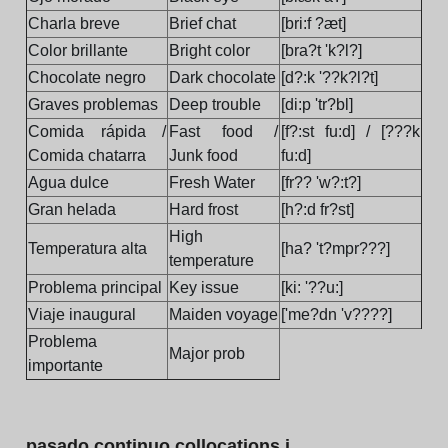
Charla breve
Brief chat
[bri:f ?æt]
Color brillante
Bright color
[bra?t 'k?l?]
Chocolate negro
Dark chocolate
[d?:k '??k?l?t]
Graves problemas
Deep trouble
[di:p 'tr?bl]
Comida rápida /
Fast food /
[f?:st fu:d] / [???k
Comida chatarra
Junk food
fu:d]
Agua dulce
Fresh Water
[fr?? 'w?:t?]
Gran helada
Hard frost
[h?:d fr?st]
High
Temperatura alta
[ha? 't?mpr???]
temperature
Problema principal
Key issue
[ki: '??u:]
Viaje inaugural
Maiden voyage
['me?dn 'v????]
Problema
Major prob
importante
pasado continuo collocations i