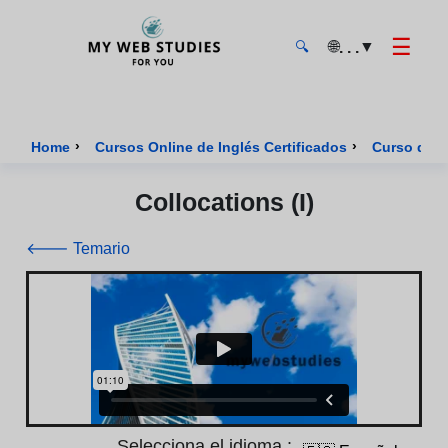
☰
🌐
▼
. . .
🔍
MyWebStudies - Página de inicio
›
›
Home
Cursos Online de Inglés Certificados
Curso de I
Collocations (i)
🡐 Temario
Selecciona el idioma :