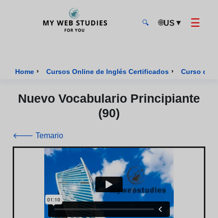
☰
🌐
▼
US
🔍
MyWebStudies - Página de inicio
›
›
Home
Cursos Online de Inglés Certificados
Curso de I
Nuevo Vocabulario Principiante
(90)
🡐 Temario