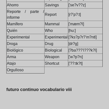
Ahorro
Savings
['se?v??z]
Reporte / parte /
Report
[r?'p?:t]
informe
Mamífero
Mammal
['mæm?l]
Quién
Who
[hu:]
Experimental
Experimental
[?ks?p?r?'m?ntl]
Droga
Drug
[dr?g]
Biológico
Biological
[?ba???'l???k?l]
Arma
Weapon
['w?p?n]
Atajo
Shortcut
['??:tk?t]
Orgulloso
futuro continuo vocabulario viii