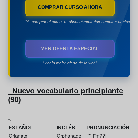
COMPRAR CURSO AHORA
*Al comprar el curso, te obsequiamos dos cursos a tu eleccion
VER OFERTA ESPECIAL
*Ver la mejor oferta de la web*
Nuevo vocabulario principiante
(90)
<
ESPAÑOL
INGLÉS
PRONUNCIACIÓN
Orfanato
Orphanage
['?:f?n??]