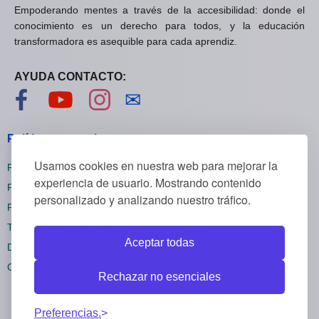
Empoderando mentes a través de la accesibilidad: donde el
conocimiento es un derecho para todos, y la educación
transformadora es asequible para cada aprendiz.
AYUDA CONTACTO:
Visítanos en Facebook
Visítanos en YouTube
Visítanos en Instagram
Contáctanos
✉
Políticas generales
Usamos cookies en nuestra web para mejorar la
Políticas de privacidad
experiencia de usuario. Mostrando contenido
Políticas de cookies
personalizado y analizando nuestro tráfico.
Políticas de reembolsos
Términos y condiciones
Aceptar todas
Darse de baja
Configuración cookies
Rechazar no esenciales
Preferencias.