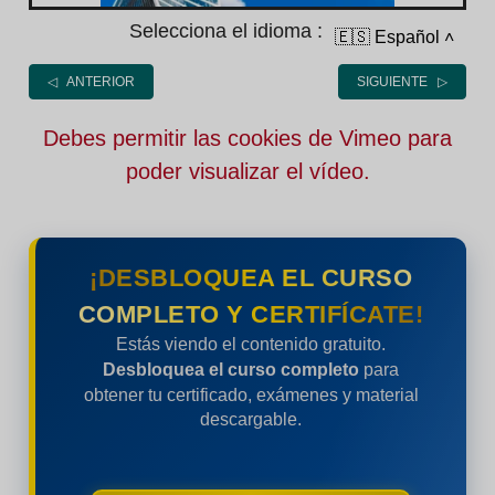
Selecciona el idioma :
🇪🇸 Español
˄
◁ ANTERIOR
SIGUIENTE ▷
Debes permitir las cookies de Vimeo para
poder visualizar el vídeo.
¡DESBLOQUEA EL CURSO
COMPLETO Y CERTIFÍCATE!
Estás viendo el contenido gratuito.
Desbloquea el curso completo
para
obtener tu certificado, exámenes y material
descargable.