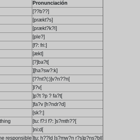
Pronunciación
[??b??]
[prækt?s]
[prækt?k?l]
[ple?]
[f?: fri:]
[ækt]
[?]ba?t[
][ha?sw?:k]
[??nt?(:)]v?n??n[
]l?v[
]p?t ?p ? fa?t[
]fa?v [h?ndr?d]
[sk?:]
ething
[tu: f?:l f?: ]s?mth??[
]ni:d[
ne responsible
]tu: h??ld [s?mw?n r?s]p?ns?bl[