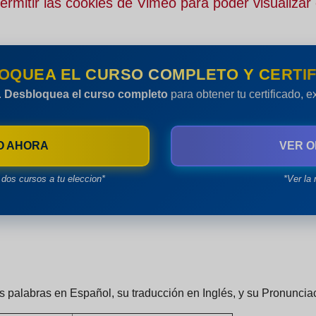
rmitir las cookies de Vimeo para poder visualizar 
OQUEA EL CURSO COMPLETO Y CERTIF
.
Desbloquea el curso completo
para obtener tu certificado, 
O AHORA
VER O
dos cursos a tu eleccion*
*Ver la 
as palabras en
Español
, su traducción en
Inglés
, y su
Pronuncia