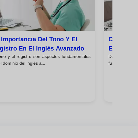
 Importancia Del Tono Y El
Cómo Expa
gistro En El Inglés Avanzado
En Inglés
tono y el registro son aspectos fundamentales
Dominar un v
l dominio del inglés a...
fundamental par