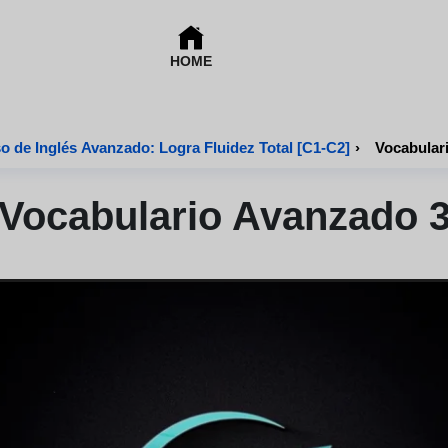
HOME
o de Inglés Avanzado: Logra Fluidez Total [C1-C2]
›
Vocabular
Vocabulario Avanzado 