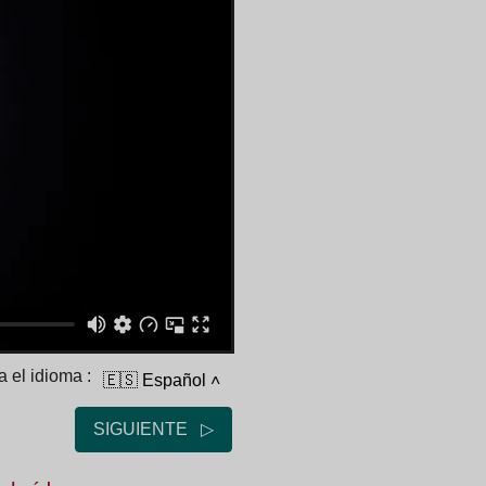
 el idioma :
🇪🇸 Español
˄
SIGUIENTE ▷