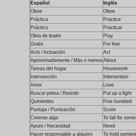
Español
Inglés
Oboe
Oboe
Práctica
Practice
Práctico
Practical
Obra de teatro
Play
Gratis
For free
Acto / Actuación
Act
Aproximadamente / Más o menos
About
Tareas del hogar
Housework
Intervención
Intervention
Amor
Love
Buscar pelea / Resistir
Put up a fight
Quinientos
Five hundred
Puntaje / Puntuación
Score
Creerse algo
To fall for som
Apuro / Necesidad
Need
Hacer responsable a alguien
To hold someo