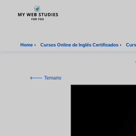
MyWebStudies - Página de inicio
Home
›
Cursos Online de Inglés Certificados
›
Curs
🡐 Temario