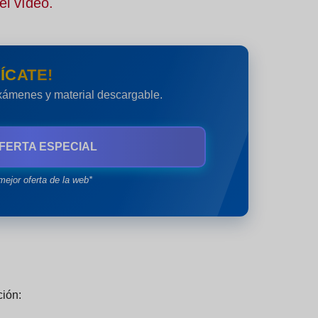
el vídeo.
ÍCATE!
exámenes y material descargable.
FERTA ESPECIAL
mejor oferta de la web*
ción
: