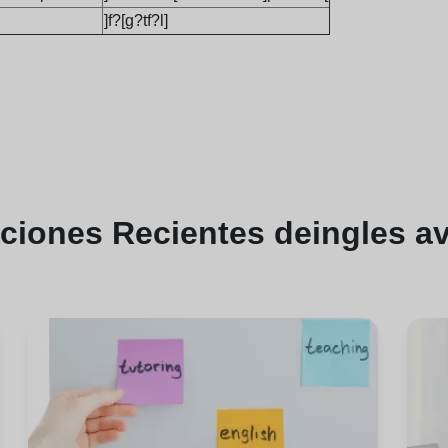
]f?[g?tf?l]
aciones
Recientes de
ingles a