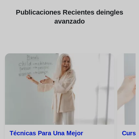
Publicaciones
Recientes de
ingles
avanzado
Técnicas Para Una Mejor
Curso