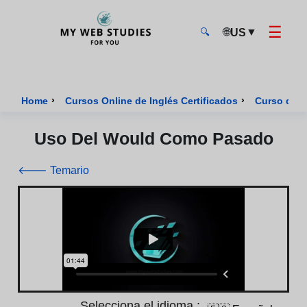
☰
🌐
▼
US
🔍
MyWebStudies - Página de inicio
›
›
Home
Cursos Online de Inglés Certificados
Curso de I
Uso Del Would Como Pasado
🡐 Temario
Selecciona el idioma :