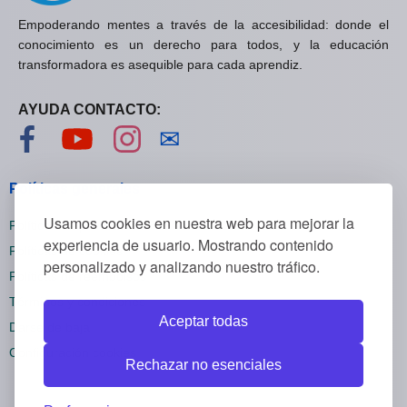
Empoderando mentes a través de la accesibilidad: donde el
conocimiento es un derecho para todos, y la educación
transformadora es asequible para cada aprendiz.
AYUDA CONTACTO:
Visítanos en Facebook
Visítanos en YouTube
Visítanos en Instagram
Contáctanos
✉
Políticas generales
Usamos cookies en nuestra web para mejorar la
Políticas de privacidad
experiencia de usuario. Mostrando contenido
Políticas de cookies
personalizado y analizando nuestro tráfico.
Políticas de reembolsos
Términos y condiciones
Aceptar todas
Darse de baja
Configuración cookies
Rechazar no esenciales