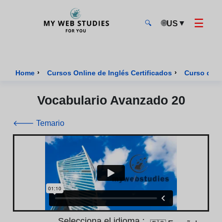
☰
🌐
▼
US
🔍
MyWebStudies - Página de inicio
›
›
Home
Cursos Online de Inglés Certificados
Curso de I
Vocabulario Avanzado 20
🡐 Temario
Selecciona el idioma :