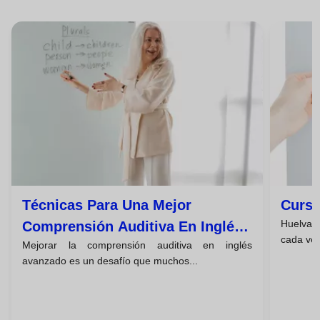
Técnicas Para Una Mejor
Curso
Huelva 
Comprensión Auditiva En Inglés
cada vez
Mejorar la comprensión auditiva en inglés
Avanzado
avanzado es un desafío que muchos...