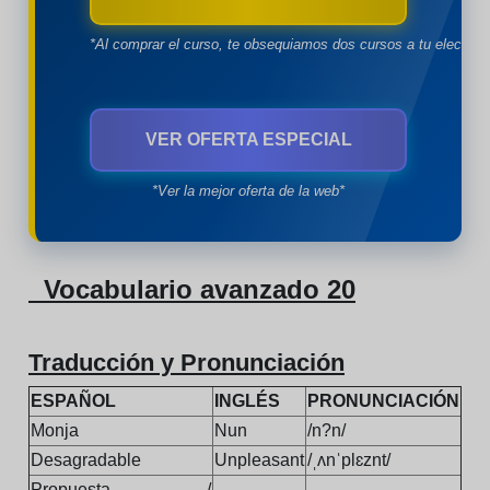
*Al comprar el curso, te obsequiamos dos cursos a tu eleccion
VER OFERTA ESPECIAL
*Ver la mejor oferta de la web*
Vocabulario avanzado 20
Traducción y Pronunciación
ESPAÑOL
INGLÉS
PRONUNCIACIÓN
Monja
Nun
/n?n/
Desagradable
Unpleasant
/ˌʌnˈplɛznt/
Propuesta /