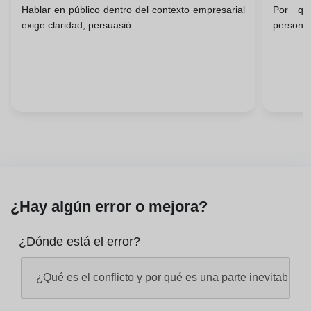
Hablar en público dentro del contexto empresarial
Por qué
De Negocios
A Tu 
exige claridad, persuasió...
personas
¿Hay algún error o mejora?
¿Dónde está el error?