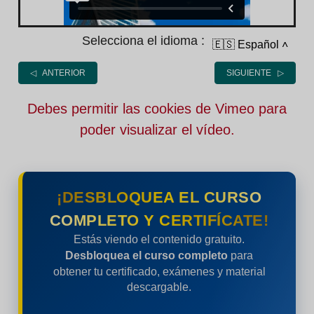
Selecciona el idioma :
🇪🇸 Español
˄
◁ ANTERIOR
SIGUIENTE ▷
Debes permitir las cookies de Vimeo para
poder visualizar el vídeo.
¡DESBLOQUEA EL CURSO
COMPLETO Y CERTIFÍCATE!
Estás viendo el contenido gratuito.
Desbloquea el curso completo
para
obtener tu certificado, exámenes y material
descargable.