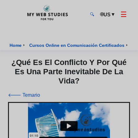
☰
🌐
▼
US
🔍
MyWebStudies - Página de inicio
›
›
Home
Cursos Online en Comunicación Certificados
Cu
¿Qué Es El Conflicto Y Por Qué
Es Una Parte Inevitable De La
Vida?
🡐 Temario