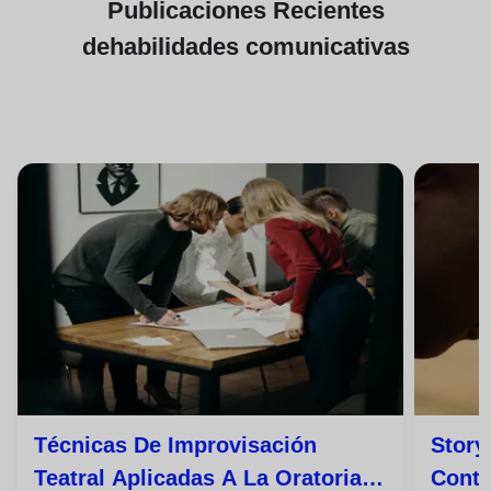
Publicaciones
Recientes
de
habilidades comunicativas
Técnicas De Improvisación
Story
Teatral Aplicadas A La Oratoria
Conta