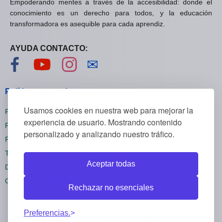
Empoderando mentes a través de la accesibilidad: donde el
conocimiento es un derecho para todos, y la educación
transformadora es asequible para cada aprendiz.
AYUDA CONTACTO:
Visítanos en Facebook
Visítanos en YouTube
Visítanos en Instagram
Contáctanos
✉
Políticas generales
Usamos cookies en nuestra web para mejorar la
Políticas de privacidad
experiencia de usuario. Mostrando contenido
Políticas de cookies
personalizado y analizando nuestro tráfico.
Políticas de reembolsos
Términos y condiciones
Aceptar todas
Darse de baja
Configuración cookies
Rechazar no esenciales
Preferencias.
Todos los derechos reservados Mywebstudies ©