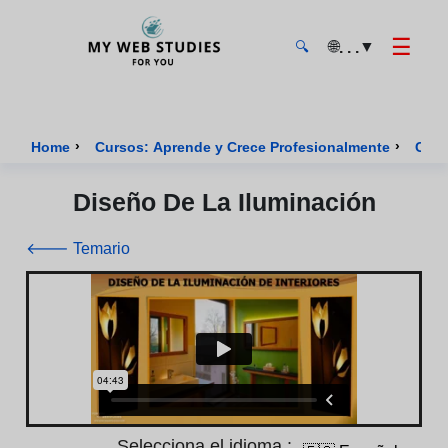
☰
🌐
▼
. . .
🔍
MyWebStudies - Página de inicio
›
›
Home
Cursos: Aprende y Crece Profesionalmente
Curs
Diseño De La Iluminación
🡐 Temario
Selecciona el idioma :