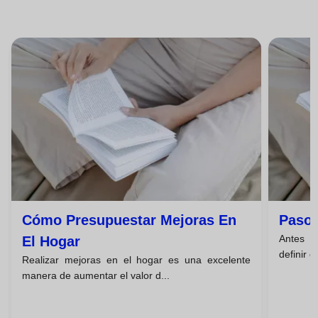
Cómo Presupuestar Mejoras En
Pasos
Antes de
El Hogar
definir q
Realizar mejoras en el hogar es una excelente
manera de aumentar el valor d...