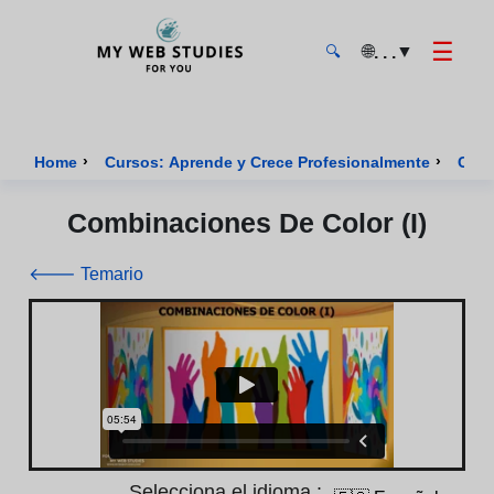
☰
🌐
▼
. . .
🔍
MyWebStudies - Página de inicio
›
›
Home
Cursos: Aprende y Crece Profesionalmente
Curs
Combinaciones De Color (i)
🡐 Temario
Selecciona el idioma :