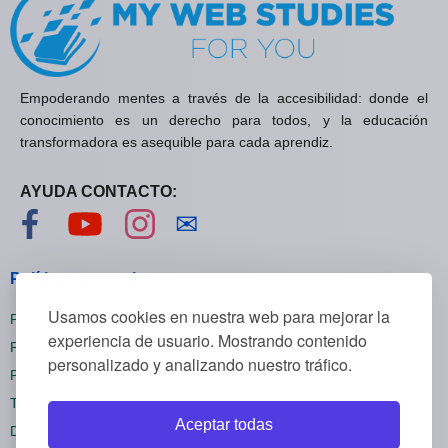
Empoderando mentes a través de la accesibilidad: donde el
conocimiento es un derecho para todos, y la educación
transformadora es asequible para cada aprendiz.
AYUDA CONTACTO:
Visítanos en Facebook
Visítanos en YouTube
Visítanos en Instagram
Contáctanos
✉
Políticas generales
Usamos cookies en nuestra web para mejorar la
Políticas de privacidad
experiencia de usuario. Mostrando contenido
Políticas de cookies
personalizado y analizando nuestro tráfico.
Políticas de reembolsos
Términos y condiciones
Aceptar todas
Darse de baja