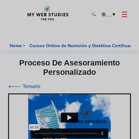
☰
🌐
▼
. . .
🔍
MyWebStudies - Página de inicio
›
Home
Cursos Online de Nutrición y Dietética Certificados
Proceso De Asesoramiento
Personalizado
🡐 Temario