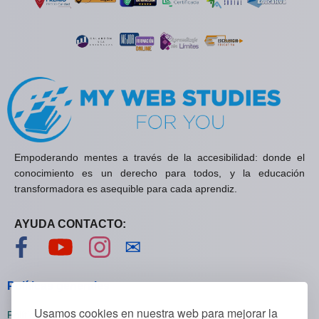
Empoderando mentes a través de la accesibilidad: donde el
conocimiento es un derecho para todos, y la educación
transformadora es asequible para cada aprendiz.
AYUDA CONTACTO:
Visítanos en Facebook
Visítanos en YouTube
Visítanos en Instagram
Contáctanos
✉
Políticas generales
Usamos cookies en nuestra web para mejorar la
Políticas de privacidad