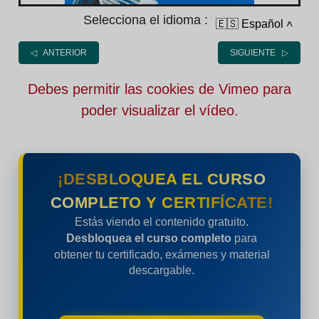
Selecciona el idioma :
🇪🇸 Español
˄
◁ ANTERIOR
SIGUIENTE ▷
Debes permitir las cookies de Vimeo para
poder visualizar el vídeo.
¡DESBLOQUEA EL CURSO
COMPLETO Y CERTIFÍCATE!
Estás viendo el contenido gratuito.
Desbloquea el curso completo
para
obtener tu certificado, exámenes y material
descargable.