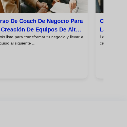
rso De Coach De Negocio Para
Curso De 
 Creación De Equipos De Alto
La Fideli
ás listo para transformar tu negocio y llevar a
La idea de co
ndimiento
quipo al siguiente ...
cada vez más at