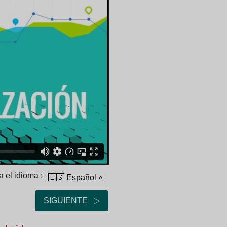
 el idioma :
🇪🇸 Español
˄
SIGUIENTE ▷