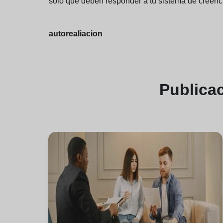
solo que deben responder a tu sistema de creenci
autorealiacion
Publica