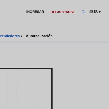
🌐
▼
INGRESAR
US
REGISTRARSE
🔍
prendedores
›
Autorealización