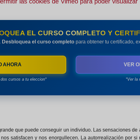
rmitir las cookies de Vimeo para poder visualizar 
OQUEA EL CURSO COMPLETO Y CERTIF
.
Desbloquea el curso completo
para obtener tu certificado, 
O AHORA
VER O
dos cursos a tu eleccion*
*Ver la 
grande que puede conseguir un individuo. Las sensaciones de 
nos satisfacen y nos enorgullecen. La autorrealización por si