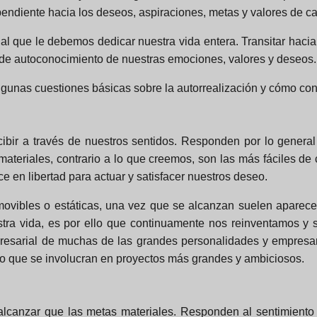
pendiente hacia los deseos, aspiraciones, metas y valores de c
l que le debemos dedicar nuestra vida entera. Transitar hacia l
 de autoconocimiento de nuestras emociones, valores y deseos.
gunas cuestiones básicas sobre la autorrealización y cómo con
ir a través de nuestros sentidos. Responden por lo general a l
 materiales, contrario a lo que creemos, son las más fáciles d
e en libertad para actuar y satisfacer nuestros deseo.
movibles o estáticas, una vez que se alcanzan suelen aparec
ra vida, es por ello que continuamente nos reinventamos y
mpresarial de muchas de las grandes personalidades y empres
sino que se involucran en proyectos más grandes y ambiciosos.
anzar que las metas materiales. Responden al sentimiento d