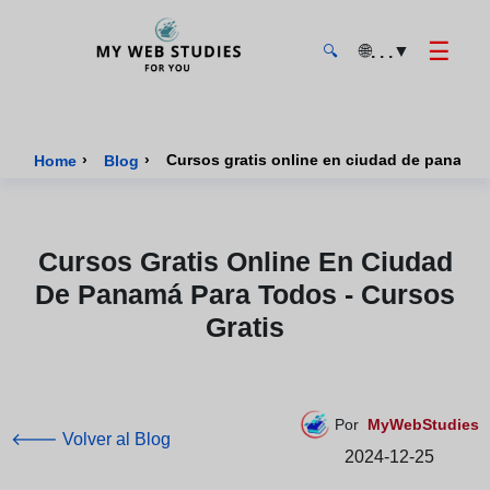
☰
🌐
▼
. . .
🔍
MyWebStudies - Página de inicio
›
›
Home
Blog
Cursos Gratis Online En Ciudad
De Panamá Para Todos - Cursos
Gratis
Por
MyWebStudies
🡐 Volver al Blog
2024-12-25