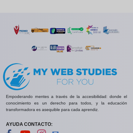
Empoderando mentes a través de la accesibilidad: donde el
conocimiento es un derecho para todos, y la educación
transformadora es asequible para cada aprendiz.
AYUDA CONTACTO:
Visítanos en Facebook
Visítanos en YouTube
Visítanos en Instagram