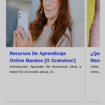
Recursos De Aprendizaje
¿qué 
Online Baratos [o Gratuitos!]
Recom
Introducción: Aprender Sin Arruinarse ¡Hola a
¡Hola a 
Para E
todos! En el mundo actual, el...
cómo apre