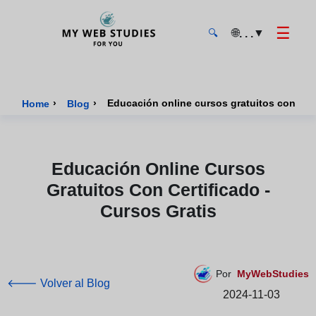
☰
🌐
▼
. . .
🔍
MyWebStudies - Página de inicio
›
›
Home
Blog
Educación Online Cursos
Gratuitos Con Certificado -
Cursos Gratis
Por
MyWebStudies
🡐 Volver al Blog
2024-11-03