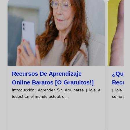
Recursos De Aprendizaje
¿qué 
Online Baratos [o Gratuitos!]
Recom
Introducción: Aprender Sin Arruinarse ¡Hola a
¡Hola a 
Para E
todos! En el mundo actual, el...
cómo apre