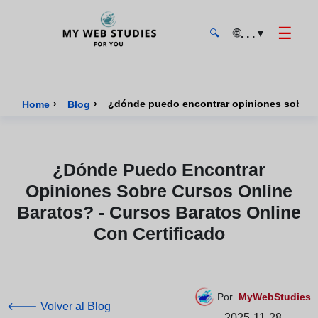
☰
🌐
▼
. . .
🔍
MyWebStudies - Página de inicio
›
›
Home
Blog
¿dónde Puedo Encontrar
Opiniones Sobre Cursos Online
Baratos? - Cursos Baratos Online
Con Certificado
Por
MyWebStudies
🡐 Volver al Blog
2025-11-28