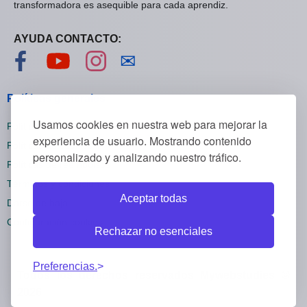
transformadora es asequible para cada aprendiz.
AYUDA CONTACTO:
Visítanos en Facebook
Visítanos en YouTube
Visítanos en Instagram
Contáctanos
✉
Políticas generales
Usamos cookies en nuestra web para mejorar la
Políticas de privacidad
experiencia de usuario. Mostrando contenido
Políticas de cookies
personalizado y analizando nuestro tráfico.
Políticas de reembolsos
Términos y condiciones
Aceptar todas
Darse de baja
Configuración cookies
Rechazar no esenciales
Preferencias.
Todos los derechos reservados Mywebstudies ©
2026