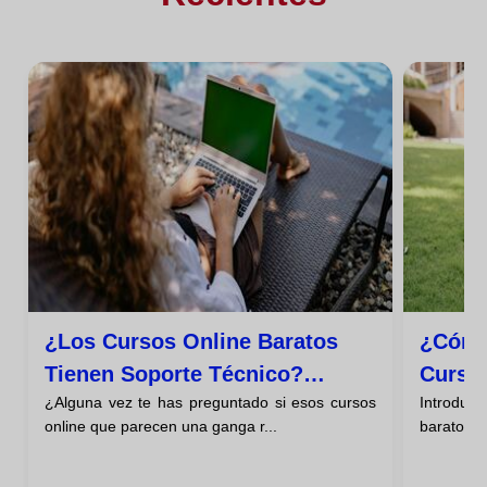
¿los Cursos Online Baratos
¿cómo
Tienen Soporte Técnico?
Curso 
¿Alguna vez te has preguntado si esos cursos
Introduc
Descúbrelo
online que parecen una ganga r...
baratos E