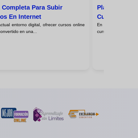
 Completa Para Subir
Plataformas P
os En Internet
Cursos Onlin
ctual entorno digital, ofrecer cursos online
En la era digital a
onvertido en una...
cursos online han rev