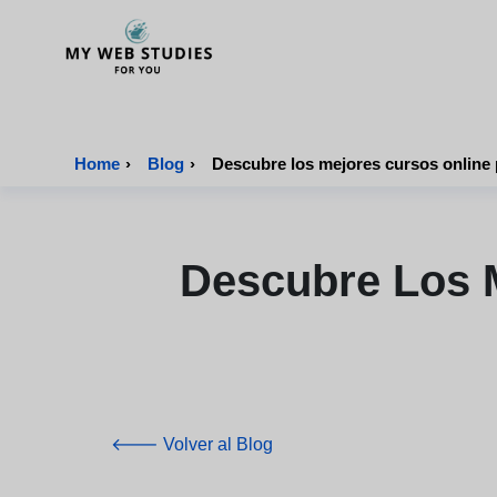
MyWebStudies - Página de inicio
Home
›
Blog
›
Descubre Los M
🡐 Volver al Blog