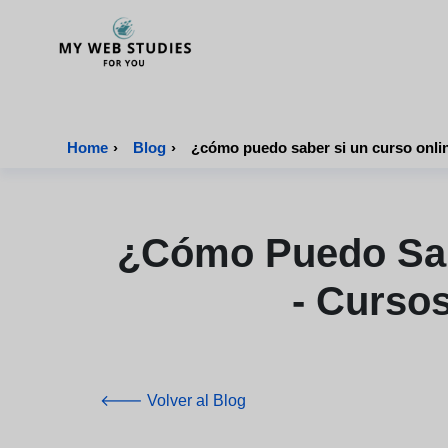
MyWebStudies - Página de inicio
Home
›
Blog
›
¿cómo Puedo Sabe
- Cursos
🡐 Volver al Blog