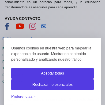
conocimiento es un derecho para todos, y la educación
transformadora es asequible para cada aprendiz.
AYUDA CONTACTO:
Visítanos en Facebook
Visítanos en YouTube
Visítanos en Instagram
Contáctanos
✉
Políticas generales
Usamos cookies en nuestra web para mejorar la
Políticas de privacidad
experiencia de usuario. Mostrando contenido
Políticas de cookies
personalizado y analizando nuestro tráfico.
Políticas de reembolsos
Términos y condiciones
Aceptar todas
Darse de baja
Configuración cookies
Rechazar no esenciales
Preferencias.
Todos los derechos reservados Mywebstudies ©