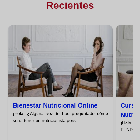
Recientes
Bienestar Nutricional Online
Curso
¡Hola! ¿Alguna vez te has preguntado cómo
Nutric
sería tener un nutricionista pers...
¡Hola! ¿S
Mayor
FUNDAMEN