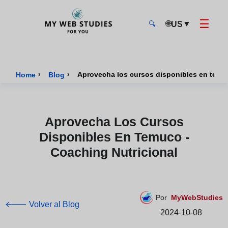
☰
🌐
▼
US
🔍
MyWebStudies - Página de inicio
›
›
Aprovecha los cursos disponibles en temuc
Home
Blog
Aprovecha Los Cursos
Disponibles En Temuco -
Coaching Nutricional
Por
MyWebStudies
🡐 Volver al Blog
2024-10-08