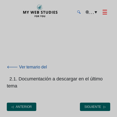
☰
🌐
▼
. . .
🔍
MyWebStudies - Página de inicio
🡐 Ver temario del
2.1. Documentación a descargar en el último
tema
◁ ANTERIOR
SIGUIENTE ▷