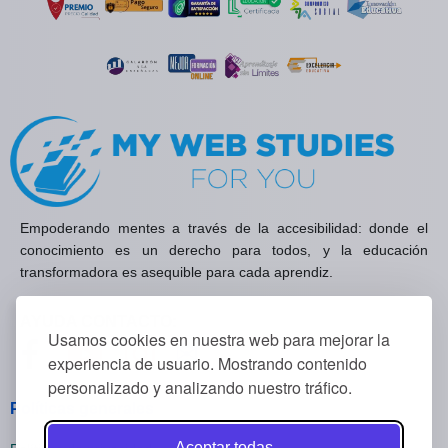
Empoderando mentes a través de la accesibilidad: donde el
conocimiento es un derecho para todos, y la educación
transformadora es asequible para cada aprendiz.
AYUDA CONTACTO:
Usamos cookies en nuestra web para mejorar la
Visítanos en Facebook
Visítanos en YouTube
Visítanos en Instagram
Contáctanos
✉
experiencia de usuario. Mostrando contenido
personalizado y analizando nuestro tráfico.
Políticas generales
Aceptar todas