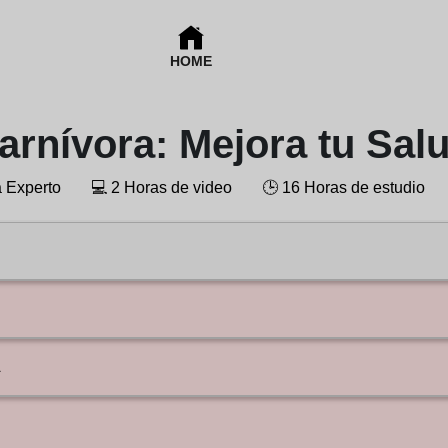
HOME
arnívora: Mejora tu Sal
a Experto
💻
2 Horas de video
🕒
16 Horas de estudio
A