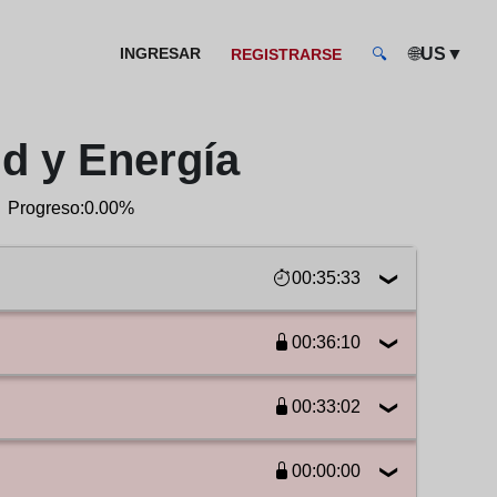
🌐
▼
INGRESAR
US
REGISTRARSE
🔍
ud y Energía
Progreso:
0.00%
00:35:33
00:36:10
06:37
00:33:02
06:59
07:00
00:00:00
05:34