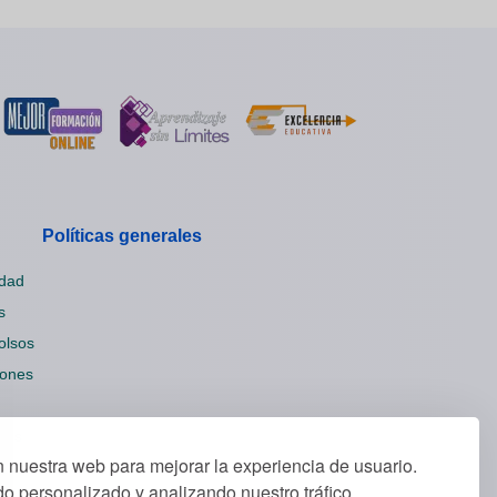
Políticas generales
idad
s
olsos
iones
ies
nuestra web para mejorar la experiencia de usuario.
o personalizado y analizando nuestro tráfico.