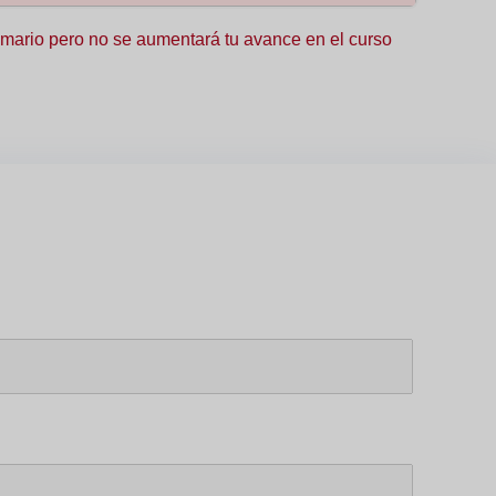
08:56
05:55
 temario pero no se aumentará tu avance en el curso
05:36
06:27
05:52
07:01
06:10
05:48
07:50
07:38
04:21
07:01