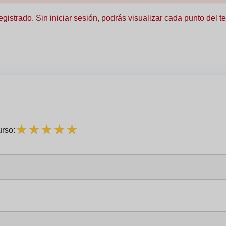
registrado. Sin iniciar sesión, podrás visualizar cada punto del
★
★
★
★
★
urso: