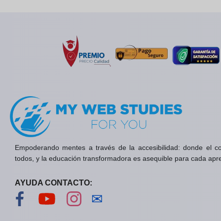
Empoderando mentes a través de la accesibilidad: donde el c
todos, y la educación transformadora es asequible para cada apr
AYUDA CONTACTO:
Visítanos en Facebook
Visítanos en YouTube
Visítanos en Instagram
Contáctanos
✉