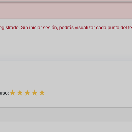
registrado. Sin iniciar sesión, podrás visualizar cada punto del
★
★
★
★
★
urso: