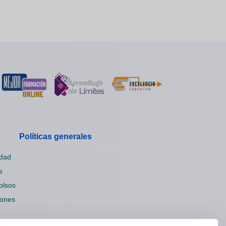
Políticas generales
idad
s
olsos
iones