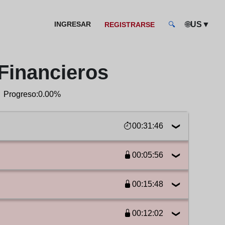
🌐
▼
INGRESAR
US
REGISTRARSE
🔍
 Financieros
Progreso:
0.00%
00:31:46
00:05:56
06:24
00:15:48
05:56
08:42
00:12:02
04:52