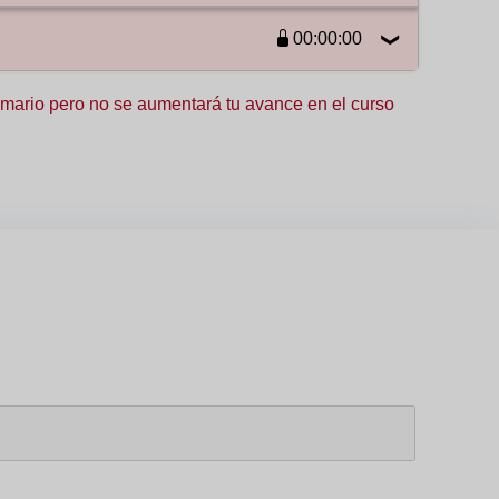
03:54
00:00:00
06:18
06:46
04:23
 temario pero no se aumentará tu avance en el curso
05:44
04:10
08:23