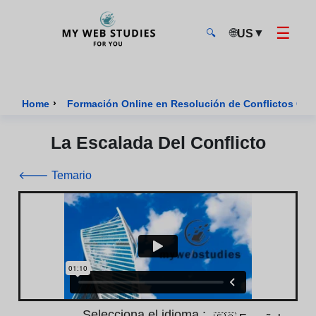
☰
🌐
▼
US
🔍
MyWebStudies - Página de inicio
›
Home
Formación Online en Resolución de Conflictos Cert
La Escalada Del Conflicto
🡐 Temario
Selecciona el idioma :