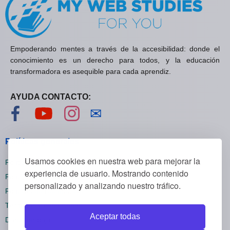
Empoderando mentes a través de la accesibilidad: donde el
conocimiento es un derecho para todos, y la educación
transformadora es asequible para cada aprendiz.
AYUDA CONTACTO:
Visítanos en Facebook
Visítanos en YouTube
Visítanos en Instagram
Contáctanos
✉
Políticas generales
Usamos cookies en nuestra web para mejorar la
Políticas de privacidad
experiencia de usuario. Mostrando contenido
Políticas de cookies
personalizado y analizando nuestro tráfico.
Políticas de reembolsos
Términos y condiciones
Aceptar todas
Darse de baja