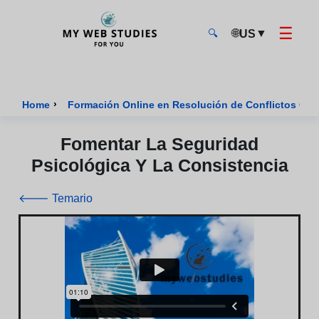
☰
🌐
▼
US
🔍
MyWebStudies - Página de inicio
›
Home
Formación Online en Resolución de Conflictos Cert
Fomentar La Seguridad
Psicológica Y La Consistencia
🡐 Temario