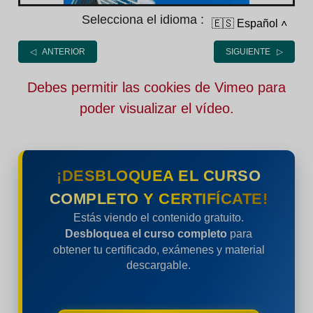
Selecciona el idioma :
🇪🇸 Español
˄
◁ ANTERIOR
SIGUIENTE ▷
Debes permitir las cookies de Vimeo para
poder visualizar el vídeo.
¡DESBLOQUEA EL CURSO
COMPLETO Y CERTIFÍCATE!
Estás viendo el contenido gratuito.
Desbloquea el curso completo
para
obtener tu certificado, exámenes y material
descargable.