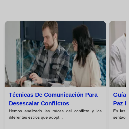
Técnicas De Comunicación Para
Guía 
Desescalar Conflictos
Paz E
Hemos analizado las raíces del conflicto y los
En las e
diferentes estilos que adopt...
sentado 