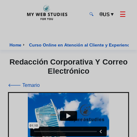
☰
🌐
▼
US
🔍
MyWebStudies - Página de inicio
›
Home
Curso Online en Atención al Cliente y Experiencia 
Redacción Corporativa Y Correo
Electrónico
🡐 Temario