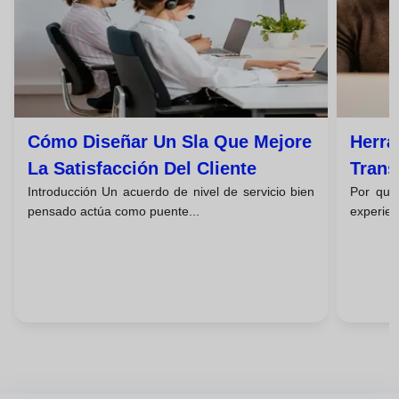
Cómo Diseñar Un Sla Que Mejore
Herra
La Satisfacción Del Cliente
Trans
Introducción Un acuerdo de nivel de servicio bien
Por qué
Clien
pensado actúa como puente...
experienc