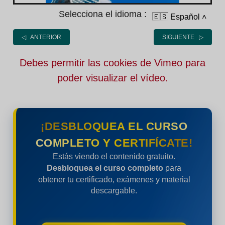
Selecciona el idioma :
🇪🇸 Español
˄
◁ ANTERIOR
SIGUIENTE ▷
Debes permitir las cookies de Vimeo para
poder visualizar el vídeo.
¡DESBLOQUEA EL CURSO
COMPLETO Y CERTIFÍCATE!
Estás viendo el contenido gratuito.
Desbloquea el curso completo
para
obtener tu certificado, exámenes y material
descargable.