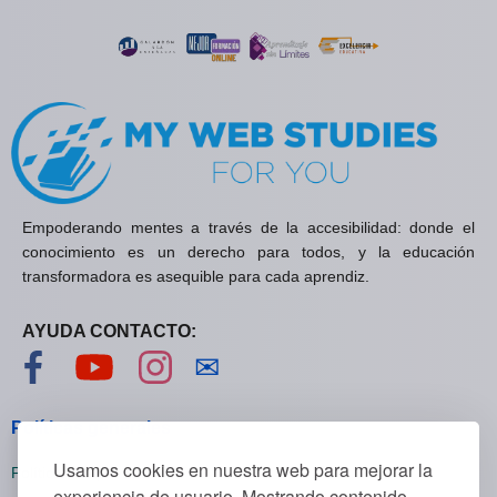
Empoderando mentes a través de la accesibilidad: donde el
conocimiento es un derecho para todos, y la educación
transformadora es asequible para cada aprendiz.
AYUDA CONTACTO:
Visítanos en Facebook
Visítanos en YouTube
Visítanos en Instagram
Contáctanos
✉
Políticas generales
Usamos cookies en nuestra web para mejorar la
Políticas de privacidad
experiencia de usuario. Mostrando contenido