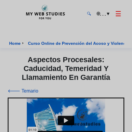
☰
🌐
▼
. . .
🔍
MyWebStudies - Página de inicio
›
Home
Curso Online de Prevención del Acoso y Violencia
Aspectos Procesales:
Caducidad, Temeridad Y
Llamamiento En Garantía
🡐 Temario