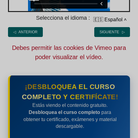
Selecciona el idioma :
🇪🇸 Español
˄
◁ ANTERIOR
SIGUIENTE ▷
Debes permitir las cookies de Vimeo para
poder visualizar el vídeo.
¡DESBLOQUEA EL CURSO
COMPLETO Y CERTIFÍCATE!
Estás viendo el contenido gratuito.
Desbloquea el curso completo
para
obtener tu certificado, exámenes y material
descargable.