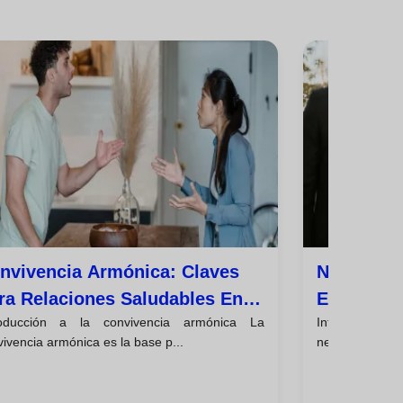
nvivencia Armónica: Claves
Negociaci
ra Relaciones Saludables En
Estrategi
roducción a la convivencia armónica La
Introducción
 Vida Diaria
Efectivos
ivencia armónica es la base p...
negociación es 