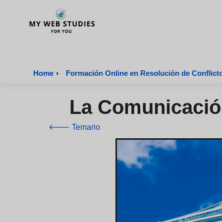
MyWebStudies - Página de inicio
Home
›
Formación Online en Resolución de Conflicto
La Comunicación
🡐 Temario