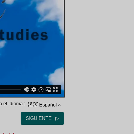
 el idioma :
🇪🇸 Español
˄
SIGUIENTE ▷