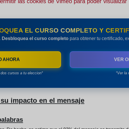
rmitir las cookies de Vimeo para poder visualizar 
OQUEA EL CURSO COMPLETO Y CERTIF
.
Desbloquea el curso completo
para obtener tu certificado, 
O AHORA
VER O
dos cursos a tu eleccion*
*Ver la 
su impacto en el mensaje
palabras