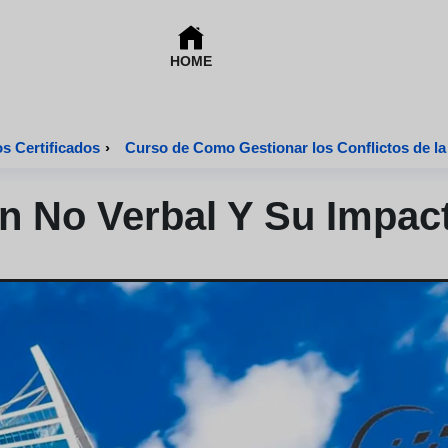
HOME
s Certificados
›
Curso de Como Gestionar los Conflictos de la 
 No Verbal Y Su Impac