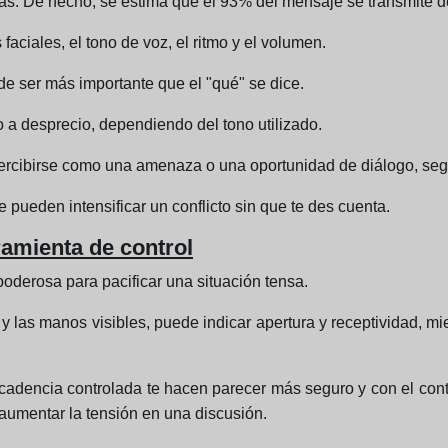
as. De hecho, se estima que el 93% del mensaje se transmite d
faciales, el tono de voz, el ritmo y el volumen.
de ser más importante que el "qué" se dice.
 a desprecio, dependiendo del tono utilizado.
percibirse como una amenaza o una oportunidad de diálogo, segú
 pueden intensificar un conflicto sin que te des cuenta.
ramienta de control
oderosa para pacificar una situación tensa.
y las manos visibles, puede indicar apertura y receptividad, m
dencia controlada te hacen parecer más seguro y con el contro
aumentar la tensión en una discusión.