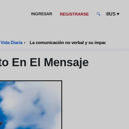
🌐
▼
INGRESAR
US
REGISTRARSE
🔍
Vida Diaria
›
La comunicación no verbal y su impacto en el me
to En El Mensaje