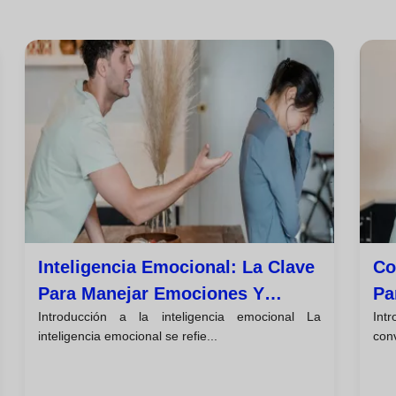
Inteligencia Emocional: La Clave
Co
Para Manejar Emociones Y
Pa
Introducción a la inteligencia emocional La
Int
Mejorar Relaciones
La
inteligencia emocional se refie...
conv