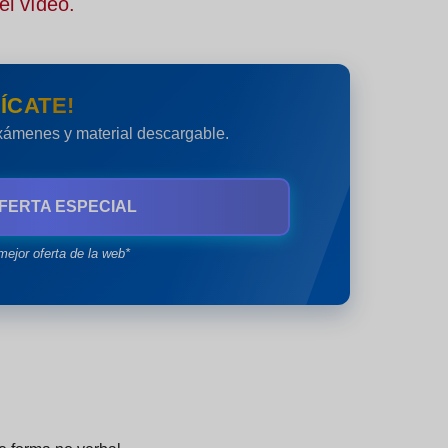
el vídeo.
ÍCATE!
exámenes y material descargable.
FERTA ESPECIAL
mejor oferta de la web*