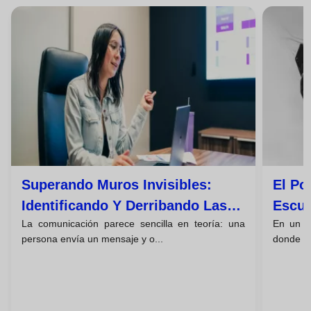
Superando Muros Invisibles:
El Po
Identificando Y Derribando Las
Escuc
La comunicación parece sencilla en teoría: una
En un m
Barreras De La Comunicación
La Es
persona envía un mensaje y o...
donde to