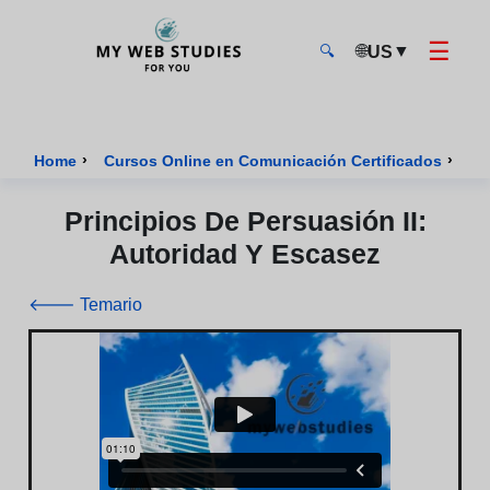
☰
🌐
▼
US
🔍
MyWebStudies - Página de inicio
›
›
Home
Cursos Online en Comunicación Certificados
Cu
Principios De Persuasión II:
Autoridad Y Escasez
🡐 Temario