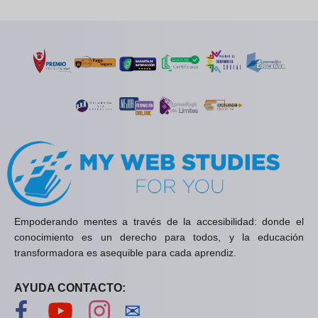
Empoderando mentes a través de la accesibilidad: donde el
conocimiento es un derecho para todos, y la educación
transformadora es asequible para cada aprendiz.
AYUDA CONTACTO:
Visítanos en Facebook
Visítanos en YouTube
Visítanos en Instagram
Contáctanos
✉