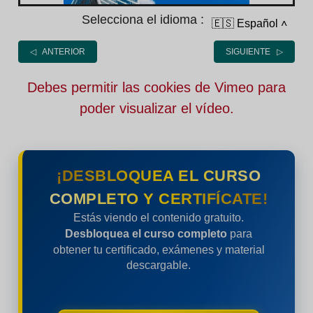
Selecciona el idioma :
🇪🇸 Español
˄
◁ ANTERIOR
SIGUIENTE ▷
Debes permitir las cookies de Vimeo para
poder visualizar el vídeo.
¡DESBLOQUEA EL CURSO
COMPLETO Y CERTIFÍCATE!
Estás viendo el contenido gratuito.
Desbloquea el curso completo
para
obtener tu certificado, exámenes y material
descargable.