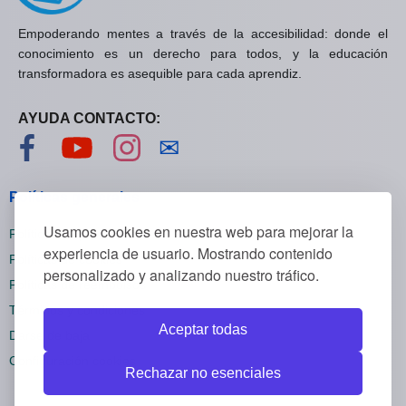
Empoderando mentes a través de la accesibilidad: donde el
conocimiento es un derecho para todos, y la educación
transformadora es asequible para cada aprendiz.
AYUDA CONTACTO:
Visítanos en Facebook
Visítanos en YouTube
Visítanos en Instagram
Contáctanos
✉
Políticas generales
Usamos cookies en nuestra web para mejorar la
Políticas de privacidad
experiencia de usuario. Mostrando contenido
Políticas de cookies
personalizado y analizando nuestro tráfico.
Políticas de reembolsos
Términos y condiciones
Aceptar todas
Darse de baja
Configuración cookies
Rechazar no esenciales