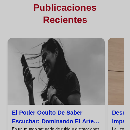
Publicaciones
Recientes
El Poder Oculto De Saber
Descif
Escuchar: Dominando El Arte
Impact
En un mundo saturado de ruido y distracciones,
La comu
De La Escucha Activa
Comun