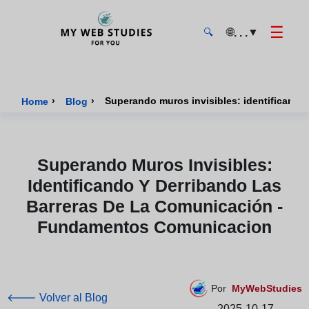
☰
🌐
▼
. . .
🔍
MyWebStudies - Página de inicio
›
›
Superando muros invisibles: identificando
Home
Blog
Superando Muros Invisibles:
Identificando Y Derribando Las
Barreras De La Comunicación -
Fundamentos Comunicacion
Por
MyWebStudies
🡐 Volver al Blog
2025-10-17