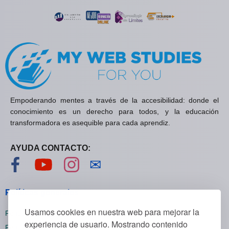
Empoderando mentes a través de la accesibilidad: donde el
conocimiento es un derecho para todos, y la educación
transformadora es asequible para cada aprendiz.
AYUDA CONTACTO:
Visítanos en Facebook
Visítanos en YouTube
Visítanos en Instagram
Contáctanos
✉
Políticas generales
Usamos cookies en nuestra web para mejorar la
Políticas de privacidad
experiencia de usuario. Mostrando contenido
Políticas de cookies