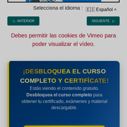
Selecciona el idioma :
🇪🇸 Español
˄
◁ ANTERIOR
SIGUIENTE ▷
Debes permitir las cookies de Vimeo para
poder visualizar el vídeo.
¡DESBLOQUEA EL CURSO
COMPLETO Y CERTIFÍCATE!
Estás viendo el contenido gratuito.
Desbloquea el curso completo
para
obtener tu certificado, exámenes y material
descargable.