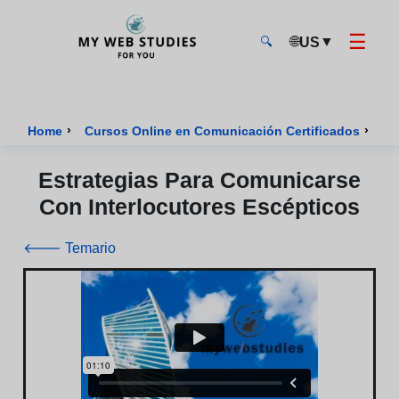
☰
🌐
▼
US
🔍
MyWebStudies - Página de inicio
›
›
Home
Cursos Online en Comunicación Certificados
Cu
Estrategias Para Comunicarse
Con Interlocutores Escépticos
🡐 Temario