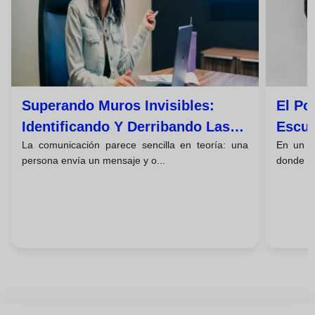
Superando Muros Invisibles:
El Po
Identificando Y Derribando Las
Escuc
La comunicación parece sencilla en teoría: una
En un m
Barreras De La Comunicación
La Es
persona envía un mensaje y o...
donde to