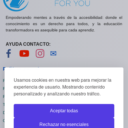
Empoderando mentes a través de la accesibilidad: donde el
conocimiento es un derecho para todos, y la educación
transformadora es asequible para cada aprendiz.
AYUDA CONTACTO:
Visítanos en Facebook
Visítanos en YouTube
Visítanos en Instagram
Contáctanos
✉
Políticas generales
Usamos cookies en nuestra web para mejorar la
Políticas de privacidad
experiencia de usuario. Mostrando contenido
Políticas de cookies
personalizado y analizando nuestro tráfico.
Políticas de reembolsos
Términos y condiciones
Aceptar todas
Darse de baja
Configuración cookies
Rechazar no esenciales