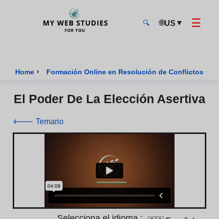
☰
🌐
▼
US
🔍
MyWebStudies - Página de inicio
›
Home
Formación Online en Resolución de Conflictos Cert
El Poder De La Elección Asertiva
🡐 Temario
Selecciona el idioma :