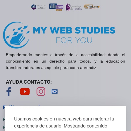
Empoderando mentes a través de la accesibilidad: donde el
conocimiento es un derecho para todos, y la educación
transformadora es asequible para cada aprendiz.
AYUDA CONTACTO:
Visítanos en Facebook
Visítanos en YouTube
Visítanos en Instagram
Contáctanos
✉
Políticas generales
Usamos cookies en nuestra web para mejorar la
Políticas de privacidad
experiencia de usuario. Mostrando contenido
Políticas de cookies