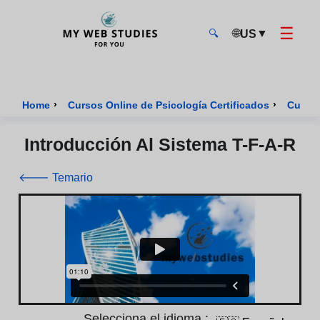
☰
🌐
▼
US
🔍
MyWebStudies - Página de inicio
›
›
Home
Cursos Online de Psicología Certificados
Curso 
Introducción Al Sistema T-F-A-R
🡐 Temario
Selecciona el idioma :