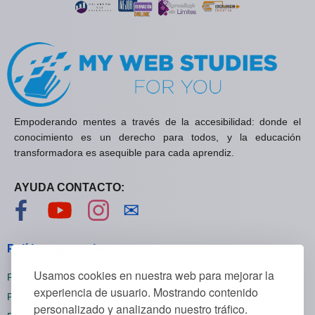
Empoderando mentes a través de la accesibilidad: donde el
conocimiento es un derecho para todos, y la educación
transformadora es asequible para cada aprendiz.
AYUDA CONTACTO:
Visítanos en Facebook
Visítanos en YouTube
Visítanos en Instagram
Contáctanos
✉
Políticas generales
Usamos cookies en nuestra web para mejorar la
Políticas de privacidad
experiencia de usuario. Mostrando contenido
Políticas de cookies
personalizado y analizando nuestro tráfico.