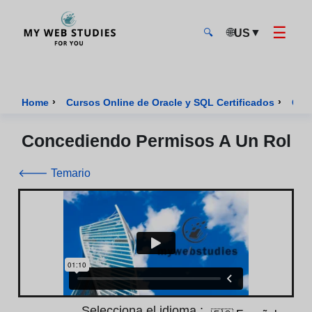
☰
🌐
▼
US
🔍
MyWebStudies - Página de inicio
›
›
Home
Cursos Online de Oracle y SQL Certificados
Cur
Concediendo Permisos A Un Rol
🡐 Temario
Selecciona el idioma :