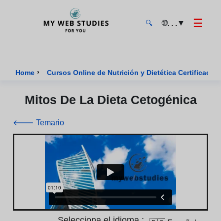
☰
🌐
▼
. . .
🔍
MyWebStudies - Página de inicio
›
Home
Cursos Online de Nutrición y Dietética Certificados
Mitos De La Dieta Cetogénica
🡐 Temario
Selecciona el idioma :