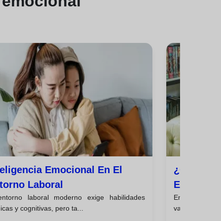
a emocional
teligencia Emocional En El
¿qué Es L
torno Laboral
Emociona
entorno laboral moderno exige habilidades
En un mundo d
icas y cognitivas, pero ta...
valoradas, hay