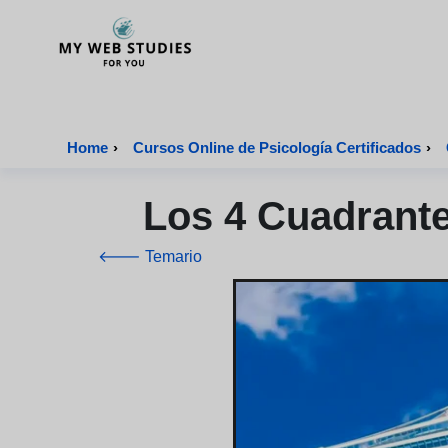
MyWebStudies - Página de inicio
Home
›
Cursos Online de Psicología Certificados
›
Los 4 Cuadrant
🡐 Temario