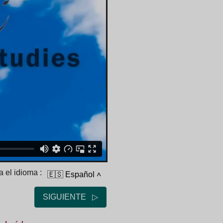
 el idioma :
🇪🇸 Español
˄
SIGUIENTE ▷