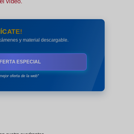
el vídeo.
ÍCATE!
exámenes y material descargable.
FERTA ESPECIAL
mejor oferta de la web*