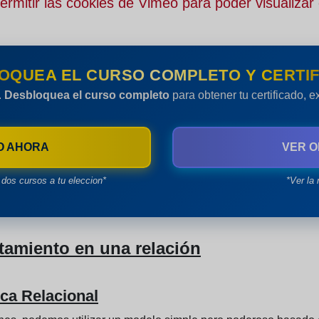
rmitir las cookies de Vimeo para poder visualizar 
OQUEA EL CURSO COMPLETO Y CERTIF
.
Desbloquea el curso completo
para obtener tu certificado, 
O AHORA
VER O
dos cursos a tu eleccion*
*Ver la 
amiento en una relación
ca Relacional