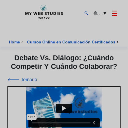
☰
🌐
▼
. . .
🔍
MyWebStudies - Página de inicio
›
›
Home
Cursos Online en Comunicación Certificados
Cu
Debate Vs. Diálogo: ¿Cuándo
Competir Y Cuándo Colaborar?
🡐 Temario