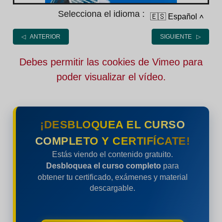
Selecciona el idioma :
🇪🇸 Español
˄
◁ ANTERIOR
SIGUIENTE ▷
Debes permitir las cookies de Vimeo para
poder visualizar el vídeo.
¡DESBLOQUEA EL CURSO
COMPLETO Y CERTIFÍCATE!
Estás viendo el contenido gratuito.
Desbloquea el curso completo
para
obtener tu certificado, exámenes y material
descargable.