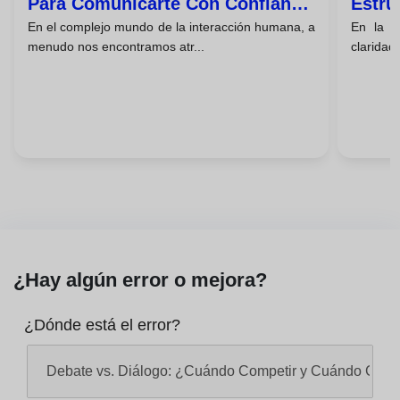
Para Comunicarte Con Confianza
Estru
En el complejo mundo de la interacción humana, a
En la e
Sin Ser Agresivo
Persu
menudo nos encontramos atr...
claridad 
¿Hay algún error o mejora?
¿Dónde está el error?