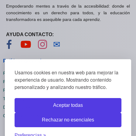
Empoderando mentes a través de la accesibilidad: donde el
conocimiento es un derecho para todos, y la educación
transformadora es asequible para cada aprendiz.
AYUDA CONTACTO:
Visítanos en Facebook
Visítanos en YouTube
Visítanos en Instagram
Contáctanos
✉
Políticas generales
Usamos cookies en nuestra web para mejorar la
Políticas de privacidad
experiencia de usuario. Mostrando contenido
Políticas de cookies
personalizado y analizando nuestro tráfico.
Políticas de reembolsos
Términos y condiciones
Aceptar todas
Darse de baja
Configuración cookies
Rechazar no esenciales
Preferencias.