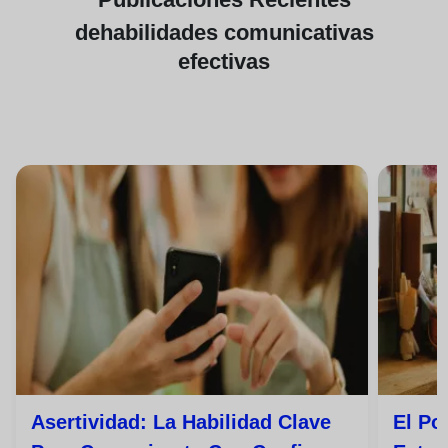
de
habilidades comunicativas
efectivas
Asertividad: La Habilidad Clave
El Po