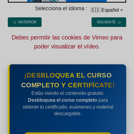
Selecciona el idioma :
🇪🇸 Español
˄
◁ ANTERIOR
SIGUIENTE ▷
Debes permitir las cookies de Vimeo para
poder visualizar el vídeo.
¡DESBLOQUEA EL CURSO
COMPLETO Y CERTIFÍCATE!
Estás viendo el contenido gratuito.
Desbloquea el curso completo
para
obtener tu certificado, exámenes y material
descargable.