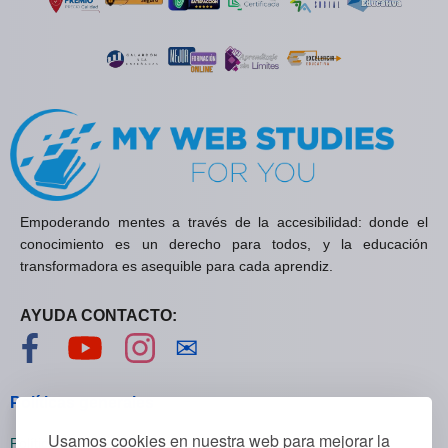
Empoderando mentes a través de la accesibilidad: donde el
conocimiento es un derecho para todos, y la educación
transformadora es asequible para cada aprendiz.
AYUDA CONTACTO:
Visítanos en Facebook
Visítanos en YouTube
Visítanos en Instagram
Contáctanos
✉
Políticas generales
Usamos cookies en nuestra web para mejorar la
Políticas de privacidad