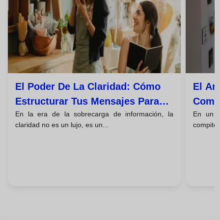
El Poder De La Claridad: Cómo
El Ar
Estructurar Tus Mensajes Para
Comun
En la era de la sobrecarga de información, la
En un m
Persuadir E Inspirar Acción
Escuc
claridad no es un lujo, es un...
compiten