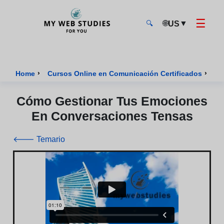
☰
🌐
▼
US
🔍
MyWebStudies - Página de inicio
›
›
Home
Cursos Online en Comunicación Certificados
Cu
Cómo Gestionar Tus Emociones
En Conversaciones Tensas
🡐 Temario