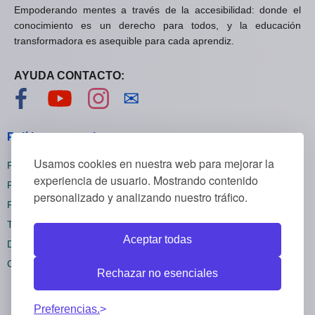
Empoderando mentes a través de la accesibilidad: donde el
conocimiento es un derecho para todos, y la educación
transformadora es asequible para cada aprendiz.
AYUDA CONTACTO:
Visítanos en Facebook
Visítanos en YouTube
Visítanos en Instagram
Contáctanos
✉
Políticas generales
Usamos cookies en nuestra web para mejorar la
Políticas de privacidad
experiencia de usuario. Mostrando contenido
Políticas de cookies
personalizado y analizando nuestro tráfico.
Políticas de reembolsos
Términos y condiciones
Aceptar todas
Darse de baja
Configuración cookies
Rechazar no esenciales
Preferencias.