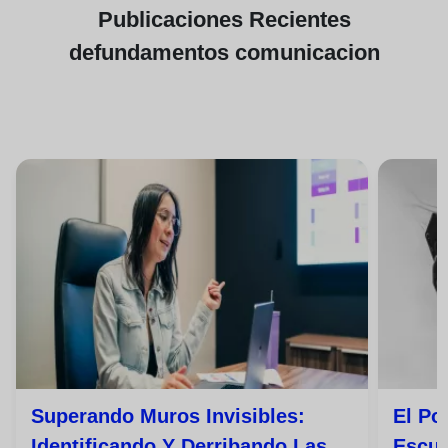
Publicaciones
Recientes
de
fundamentos comunicacion
Superando Muros Invisibles:
El Po
Identificando Y Derribando Las
Escuc