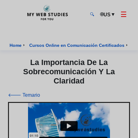
☰
🌐
▼
US
🔍
MyWebStudies - Página de inicio
›
›
Home
Cursos Online en Comunicación Certificados
Cu
La Importancia De La
Sobrecomunicación Y La
Claridad
🡐 Temario