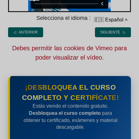
Selecciona el idioma :
🇪🇸 Español
˄
◁ ANTERIOR
SIGUIENTE ▷
Debes permitir las cookies de Vimeo para
poder visualizar el vídeo.
¡DESBLOQUEA EL CURSO
COMPLETO Y CERTIFÍCATE!
Estás viendo el contenido gratuito.
Desbloquea el curso completo
para
obtener tu certificado, exámenes y material
descargable.