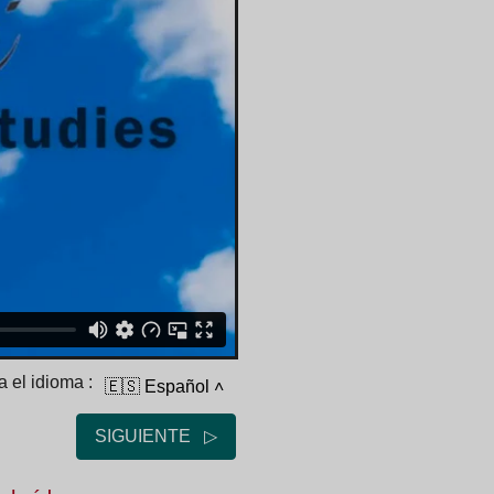
 el idioma :
🇪🇸 Español
˄
SIGUIENTE ▷