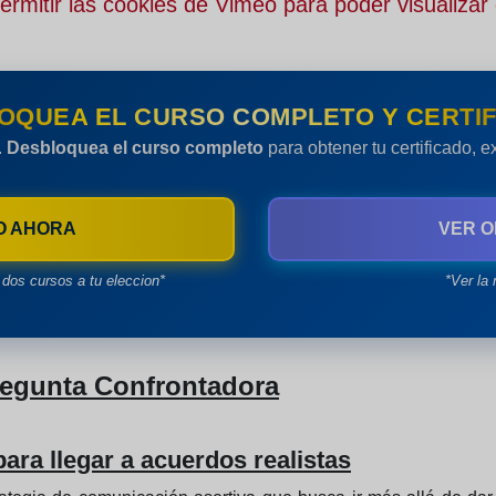
rmitir las cookies de Vimeo para poder visualizar 
OQUEA EL CURSO COMPLETO Y CERTIF
.
Desbloquea el curso completo
para obtener tu certificado, 
O AHORA
VER O
dos cursos a tu eleccion*
*Ver la 
regunta Confrontadora
ra llegar a acuerdos realistas