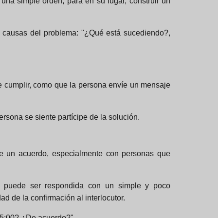
una simple orden, para en su lugar, construir un
as causas del problema: "¿Qué está sucediendo?,
e cumplir, como que la persona envíe un mensaje
sona se siente partícipe de la solución.
 de un acuerdo, especialmente con personas que
e puede ser respondida con un simple y poco
d de la confirmación al interlocutor.
 15:00? ¿De acuerdo?".