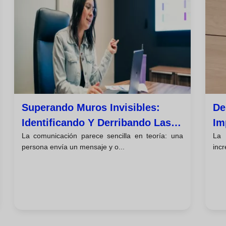
Superando Muros Invisibles:
De
Identificando Y Derribando Las
Im
La comunicación parece sencilla en teoría: una
La 
Barreras De La Comunicación
Co
persona envía un mensaje y o...
incr