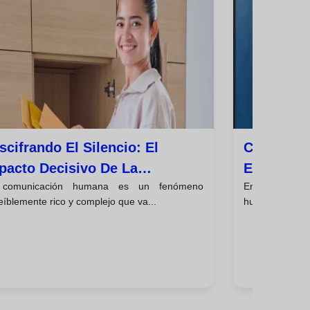
scifrando El Silencio: El
Comunicac
pacto Decisivo De La
Equilibrio
comunicación humana es un fenómeno
En el comple
municación No Verbal
Respeto
eíblemente rico y complejo que va...
humanas, encon