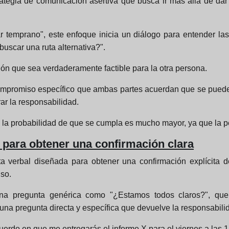
tegia de comunicación asertiva que busca ir más allá de dar 
ar temprano", este enfoque inicia un diálogo para entender l
uscar una ruta alternativa?".
ión que sea verdaderamente factible para la otra persona.
 compromiso específico que ambas partes acuerdan que se pued
ar la responsabilidad.
 la probabilidad de que se cumpla es mucho mayor, ya que la per
 para obtener una confirmación clara
a verbal diseñada para obtener una confirmación explícita
so.
 una pregunta genérica como "¿Estamos todos claros?", qu
una pregunta directa y específica que devuelve la responsabilida
uerdo en que me entregarás el informe X para el viernes a las