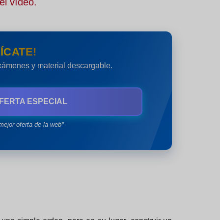
el vídeo.
ÍCATE!
exámenes y material descargable.
FERTA ESPECIAL
mejor oferta de la web*