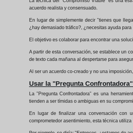
La técnica del "Compromiso Viable" es una estra
acuerdo realista y consensuado.
En lugar de simplemente decir "tienes que lleg
¿hay demasiado tráfico?, ¿necesitas ayuda para b
El objetivo es colaborar para encontrar una soluc
A partir de esta conversación, se establece un
de texto cada mañana al despertarse para asegur
Al ser un acuerdo co-creado y no una imposición,
Usar la "Pregunta Confrontadora"
La "Pregunta Confrontadora" es una herramient
tienden a ser tímidas o ambiguas en su compromi
En lugar de finalizar una conversación con
comprometedor asentimiento, esta técnica utiliza 
Por ejemplo, se diría: "Entonces, ¿estamos de ac