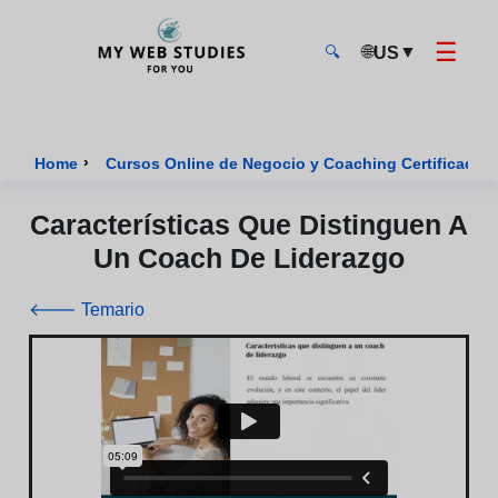
☰
🌐
▼
US
🔍
MyWebStudies - Página de inicio
›
Home
Cursos Online de Negocio y Coaching Certificados
Características Que Distinguen A
Un Coach De Liderazgo
🡐 Temario