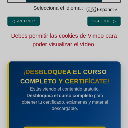
Selecciona el idioma :
🇪🇸 Español
˄
◁ ANTERIOR
SIGUIENTE ▷
Debes permitir las cookies de Vimeo para
poder visualizar el vídeo.
¡DESBLOQUEA EL CURSO
COMPLETO Y CERTIFÍCATE!
Estás viendo el contenido gratuito.
Desbloquea el curso completo
para
obtener tu certificado, exámenes y material
descargable.