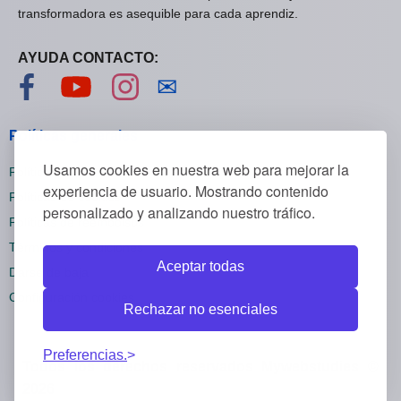
transformadora es asequible para cada aprendiz.
AYUDA CONTACTO:
Visítanos en Facebook
Visítanos en YouTube
Visítanos en Instagram
Contáctanos
✉
Políticas generales
Usamos cookies en nuestra web para mejorar la
Políticas de privacidad
experiencia de usuario. Mostrando contenido
Políticas de cookies
personalizado y analizando nuestro tráfico.
Políticas de reembolsos
Términos y condiciones
Aceptar todas
Darse de baja
Configuración cookies
Rechazar no esenciales
Preferencias.
Todos los derechos reservados Mywebstudies ©
2026