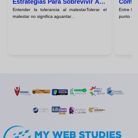
Estrategias Para Sobrevivir A
Cómo E
Entender la tolerancia al malestarTolerar el
Entre lo 
Una Crisis Emocional Sin
Entre
malestar no significa aguantar...
punto de 
Empeorarla