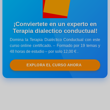
¡Conviertete en un experto en
Terapia dialectico conductual!
Domina la Terapia Dialéctico Conductual con este
curso online certificado. – Formado por 19 temas y
48 horas de estudio – por solo 12,00 € .
EXPLORA EL CURSO AHORA