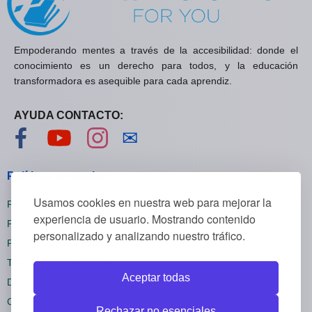
Empoderando mentes a través de la accesibilidad: donde el
conocimiento es un derecho para todos, y la educación
transformadora es asequible para cada aprendiz.
AYUDA CONTACTO:
Visítanos en Facebook
Visítanos en YouTube
Visítanos en Instagram
Contáctanos
✉
Políticas generales
Usamos cookies en nuestra web para mejorar la
Políticas de privacidad
experiencia de usuario. Mostrando contenido
Políticas de cookies
personalizado y analizando nuestro tráfico.
Políticas de reembolsos
Términos y condiciones
Aceptar todas
Darse de baja
Configuración cookies
Rechazar no esenciales