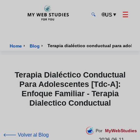
☰
🌐
▼
US
🔍
MyWebStudies - Página de inicio
›
›
Terapia dialéctico conductual para adolesce
Home
Blog
Terapia Dialéctico Conductual
Para Adolescentes [tdc-A]:
Enfoque Familiar - Terapia
Dialectico Conductual
Por
MyWebStudies
🡐 Volver al Blog
2026-06-11