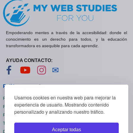
Empoderando mentes a través de la accesibilidad: donde el
conocimiento es un derecho para todos, y la educación
transformadora es asequible para cada aprendiz.
AYUDA CONTACTO:
Visítanos en Facebook
Visítanos en YouTube
Visítanos en Instagram
Contáctanos
✉
Políticas generales
Usamos cookies en nuestra web para mejorar la
Políticas de privacidad
experiencia de usuario. Mostrando contenido
Políticas de cookies
personalizado y analizando nuestro tráfico.
Políticas de reembolsos
Términos y condiciones
Aceptar todas
Darse de baja