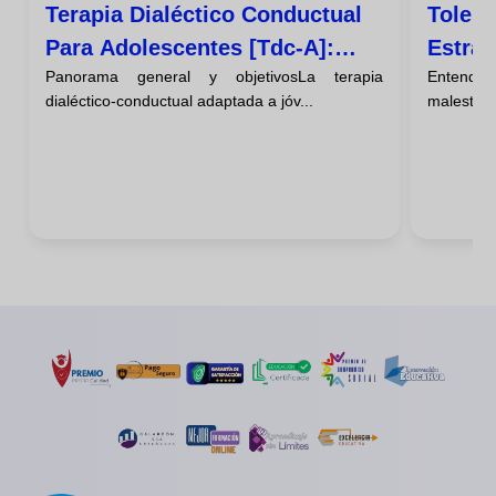
Terapia Dialéctico Conductual
Tolera
Para Adolescentes [tdc-A]:
Estrat
Panorama general y objetivosLa terapia
Entender
Enfoque Familiar
Una Cr
dialéctico-conductual adaptada a jóv...
malestar n
Empeo