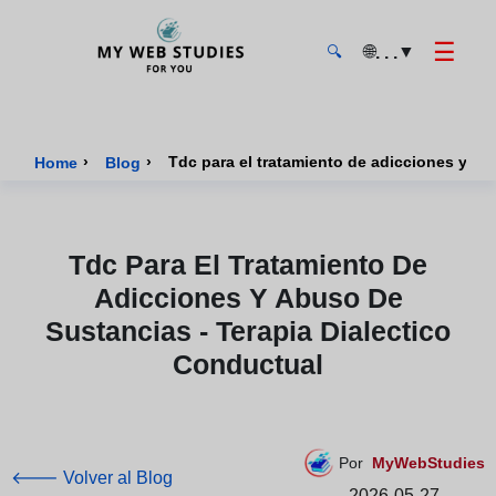
☰
🌐
▼
. . .
🔍
MyWebStudies - Página de inicio
›
›
Tdc para el tratamiento de adicciones y ab
Home
Blog
Tdc Para El Tratamiento De
Adicciones Y Abuso De
Sustancias - Terapia Dialectico
Conductual
Por
MyWebStudies
🡐 Volver al Blog
2026-05-27