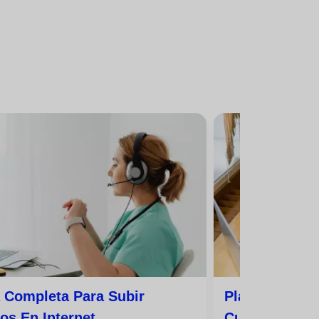
 Completa Para Subir
Plataformas P
os En Internet
Cursos Onlin