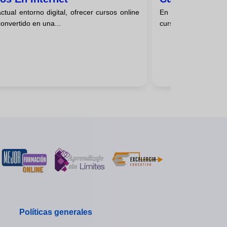
ctual entorno digital, ofrecer cursos online
En la era digital a
onvertido en una...
cursos online han rev
Políticas generales