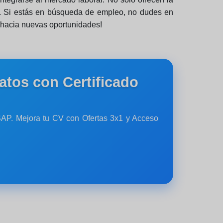
le. Si estás en búsqueda de empleo, no dudes en
o hacia nuevas oportunidades!
atos con Certificado
y SAP. Mejora tu CV con Ofertas 3x1 y Acceso