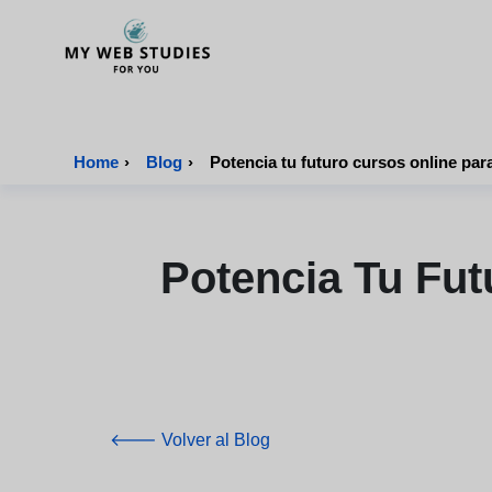
MyWebStudies - Página de inicio
Home
›
Blog
›
Potencia Tu Fu
🡐 Volver al Blog