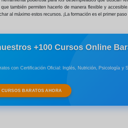
no que también permiten hacerlo de manera flexible y accesib
echar al máximo estos recursos. ¡La formación es el primer pas
nuestros +100 Cursos Online Bar
atos con Certificación Oficial: Inglés, Nutrición, Psicología 
S CURSOS BARATOS AHORA